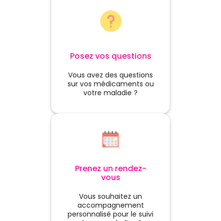
les habitudes quotidiennes
suffisent généralement à
retrouver un bon équilibre.💡 Le
saviez-vous ?Le corps humain
est composé d'environ 60 %
d'eau. Chez un adulte, cela
Posez vos questions
représente plus de 40 litres !
Chaque jour, une partie de
cette eau est éliminée par la
Vous avez des questions
respiration, la transpiration et
sur vos médicaments ou
les urines, d'où l'importance de
votre maladie ?
renouveler régulièrement ses
réserves.🌼 En conclusionAvoir
davantage soif lorsque les
températures augmentent est
généralement une réaction
tout à fait normale. C'est
même une preuve que votre
organisme fait correctement
Prenez un rendez-
son travail.Finalement, notre
vous
corps est un peu comme une
plante au printemps : avec un
Vous souhaitez un
peu plus de soleil, il a
accompagnement
simplement besoin d'un peu
personnalisé pour le suivi
plus d'eau pour continuer à