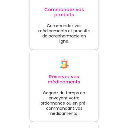
lunettes : le meilleur modèle
importante) peuvent
est celui que l'on porte
augmenter les besoins de
Commandez vos
vraiment.Sources :INSERM —
l'organisme.Votre pharmacien
produits
Rayonnements UV et
pourra vous conseiller, selon
peauInstitut National du
votre situation :🧂 des solutions
Commandez vos
CancerOrganisation Mondiale
de réhydratation orale
médicaments et produits
de la Santé
adaptées,💊 des compléments
de parapharmacie en
en magnésium si la fatigue est
ligne.
importante,🍋 des
compléments riches en
électrolytes pour les activités
sportives prolongées.L'objectif
n'est pas de remplacer une
bonne hydratation, mais
d'accompagner l'organisme
Réservez vos
lorsqu'il en a besoin.👩‍⚕️ L'œil du
médicaments
pharmacienAu comptoir, cette
question revient chaque
Gagnez du temps en
année dès les premiers jours
envoyant votre
de chaleur : « J'ai tout le temps
ordonnance ou en pré-
soif, est-ce normal ? »Dans la
commandant vos
grande majorité des cas, il
médicaments !
s'agit simplement d'une
adaptation naturelle du corps.
Quelques ajustements dans