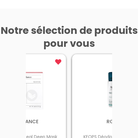
une couche protectrice s
l’émail des dents et stimul
01.
25.11.2025 - 31.12.2026
reminéralisation. Il évite ai
19.05.2023 - 31.12.2026
les attaques de la plaqu
dentaire et réduit les lési
Notre sélection de produits
Lini
carieuses débutantes. En p
Coop
grâce à sa teneur en flu
d’huil
pour vous
(1400 ppm de fluorure), i
utilise
favorise la prévention de
Il per
caries. Ce dentifrice a été
les pet
testé cliniquement et so
efficacité prouvée
scientifiquement. Non abrasif,
Elmex Protection Caries
Dentifrice nettoie les dent
Voir la promotion
Voir la promotion
douceur, sans les abîmer
BIODANCE
AVÈNE
VALDISPERT
HYDRATIS
ROC
o-Collagen Real Deep Mask
ray d’Eau Thermale Avène
Pastilles effervescentes Ci
VALDISPERT Sommeil Intég
KEOPS Déodorant sec sa