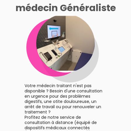
Gommes
SOINS
Etendre
médecin Généraliste
DENTAIRES
Soins
Pastilles
des
TROUBLES DE
Soins
oreilles
Etendre
Patchs
dentaires
LA
CIRCULATION
Toux
Sprays
Bains de
grasses
Jambes
bouche
lourdes
Toux
Gencives
sèches
Hygiène
bucco-
dentaire
Votre médecin traitant n'est pas
disponible ? Besoin d'une consultation
en urgence pour des problèmes
digestifs, une otite douloureuse, un
arrêt de travail ou pour renouveler un
traitement ?
Profitez de notre service de
consultation à distance (équipé de
dispositifs médicaux connectés