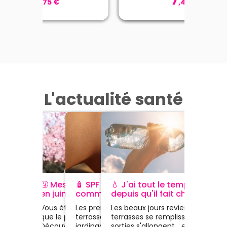
29
5
14
9
7
,
00
,
75
€
€
,
,
50
45
,
25
€
€
€
ècle, se charge en minéraux
et oligo-éléments pour
teindre un équilibre minéral
ptimal et d'une microflore
LA RECLAME
BIOCODEX
VALDISPERT
HYDRATIS
AVÈNE
écifique qui lui confère son
caractère unique et
exceptionnel, capable
QUES ALTERNATIFS LAVABLES
Spray D’eau Thermale D’a
Pastilles effervescentes N
estarelle G+ 90 capsules
d'apaiser la peau, sans la
Sommeil Rapide 1,9mg 4
fois et RÉUTILISABLES à usage
Brumisateur 150ml
de Coco x20
sécher, ainsi elle devient le
comprimés orodispersibl
NON SANITAIRE
ntre de la routine de soins.
oin de vitamines prénatales
Classification UNS1 pour 5
L'actualité santé
Hydratis est une solution
Le Spray d’Eau thermale
 richesse en silice apporte
Découvrez Gestarelle G+ 30
lavages validée par
d'Avène apaise et renforce
base de sels minéraux e
ouceur et confort, pour un
Complément alimentaire
ou 90, un complément
équivalence par le
rééquilibre les peaux sensi
d'électrolytes pour
en-être immédiat à chaque
base de mélatonine.
limentaire conseillé dès le
gouvernement Français
l'hydratation du corps.
ou irritées, présentant
application.Le Spray d'Eau
désir d’enfant et pendant
’équivalence est validée sur
inconforts, rougeurs,
male s'utilise tous les jours,
toute la grossesse et
base du rapport AITEX en PJ
démangeaisons et
rès le nettoyage du visage,
’allaitement. Il apporte les
 Masque développé selon la
tiraillements. Le Spray d'E
Voir le produit
Voir le produit
Voir le produit
Voir le produit
Voir le produit
our enlever les impuretés
tamines et des nutriments
rme AFNOR S76-001 à partir
Thermale s'utilise tous les j
siduelles. Appliqué avant les
sentiels (Vitamine B9, Fer,
Par votre pharmacien
un tissu à usage médical. La
pour contribuer à éliminer 
oins, il prépare la peau et
ode, Vitamine D, Omega 3)
mposition a été testée par
impuretés résiduelles après
cilite leur application. Après
aux femmes.
nous recrutons !!!
le laboratoire AITEX
🤧 Mes allergies continuent
🧴 SPF 30 ou SPF 50 :
💧 J'ai tout le temps soif
nettoyage ou préparer e
Ajouter au panier
Ajouter au panier
Ajouter au panier
Ajouter au panier
Ajouter au panier
utilisation, les inconforts,
formément à la norme ISO
en juin : est-ce normal ?
comment choisir ?
depuis qu'il fait chaud :
faciliter l'application des s
ugeurs, démangeaisons et
6330:2012, pour une
est-ce normal ?
hydratants. Avec une
raillements de la peau sont
RECRUTEMENT URGENT La
Vous éternuez encore alors
Les premiers déjeuners en
Les beaux jours reviennent, les
classification EN 14683. Le
efficacité anti-dessèche
édiatement apaisés. Idéal
Pharmacie Alsace-Lorraine
que le printemps est terminé ?
terrasse, les balades, le
terrasses se remplissent, les
pport fait état d’un taux de
immédiate, le Spray d'Ea
alement en cas de chaleur,
d'Angoulême recherche sa
Découvrez pourquoi les
jardinage ou les week-ends à
sorties s'allongent... et