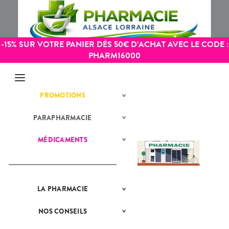
-15% SUR VOTRE PANIER DÈS 50€ D’ACHAT AVEC LE CODE :
PHARM16000
Menu
PROMOTIONS
BÉBÉ-
Etendre
MAMAN
HYGIÈNE-
PARAPHARMACIE
BÉBÉ-
Etendre
Etendre
INTIMITÉ
MAMAN
MATÉRIEL ET
HOMÉOPATHIE
Bébé-
MÉDICAMENTS
ALLERGIES
Etendre
Etendre
ACCESSOIRES
Maman
HYGIÈNE-
Rhinites
AUTRES
Etendre
Etendre
PHYTO-
INTIMITÉ
AROMA-
DERMATOLOGIE
Vertiges
Etendre
MATÉRIEL ET
Hygiène
BIO
Etendre
DIGESTION
Acné
ACCESSOIRES
- Bien-
Etendre
SANTÉ-
- TRANSIT
être
LA
PRÉSENTATION
PHARMACIE
Etendre
Boutons de
Auto-tests
MINCEUR-
NUTRITION
DE LA
Etendre
DOULEURS
Brûlures
fièvre
Intimité
SPORT
Etendre
PHARMACIE
Contention et
VISAGE-
d’estomac
- FIÈVRE
-
NOS
CONSEILS
NOS
Etendre
Brûlures, coups
Immobilisation
Minceur
PHYTO-
CORPS-
Sexualité
NOS
Etendre
CONSEILS
Constipation
Aspirine
de soleil
FORME
AROMA-
CHEVEUX
Etendre
ÉVÉNEMENTS
SANTÉ