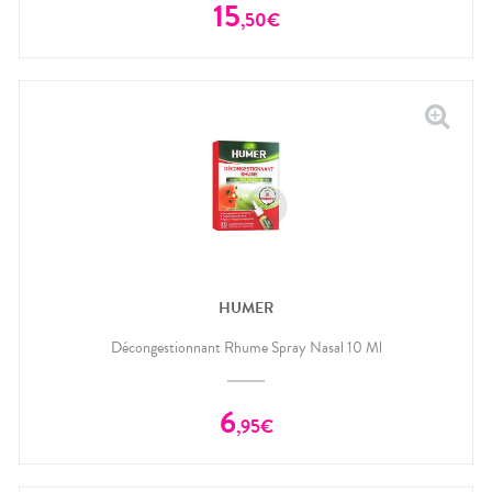
15
,
50
€
HUMER
Décongestionnant Rhume Spray Nasal 10 Ml
6
,
95
€