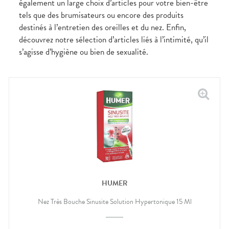
également un large choix d’articles pour votre bien-être
CIRCULATION
Toux
Sprays
Bains de
grasses
tels que des brumisateurs ou encore des produits
Jambes
bouche
lourdes
Toux
destinés à l’entretien des oreilles et du nez. Enfin,
Gencives
sèches
découvrez notre sélection d’articles liés à l’intimité, qu’il
Hygiène
bucco-
s’agisse d’hygiène ou bien de sexualité.
dentaire
HUMER
Nez Très Bouche Sinusite Solution Hypertonique 15 Ml