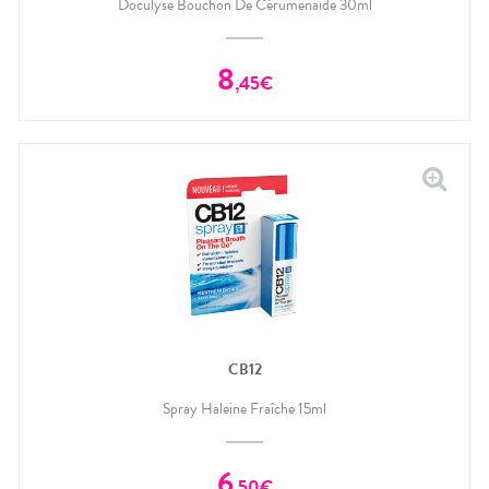
Doculyse Bouchon De Cérumenaide 30ml
8
,
45
€
CB12
Spray Haleine Fraîche 15ml
6
,
50
€