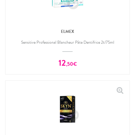
ELMEX
Sensitive Professional Blancheur Pâte Dentifrice 2t/75ml
12
,
50
€