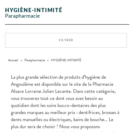
Etendre
GAMMES
Etendre
L'ACTUALITÉ
MESSAGERIE
vomissements
Mycoses
INTIMITÉ
stress
Aliments
SANTÉ
SÉCURISÉE
Orthopédie
Vétérinaire
VISAGE-
NOS
Etendre
Spasmes
Piqûres
HYGIÈNE-INTIMITÉ
Vitamines
INTIMITÉ
Soins
Compléments
CORPS-
Etendre
SPÉCIALITÉS
VIDÉOS DE
SCAN
Trousse à
dentaires
- fatigue
alimentaires
CHEVEUX
Parapharmacie
Premiers soins
Vermifuges
DISPOSITIFS
D’ORDONNANCE
Sécheresses
MATÉRIEL ET
pharmacie
Etendre
NOTRE
MÉDICAUX
ACCESSOIRES
Dispositifs
Cheveux
ÉQUIPE
Verrues
Troubles
médicaux
VOTRE
Trousse à
urinaires
MINCEUR-
Corps
Etendre
INFORMATIONS
APPLICATION
pharmacie
SPORT
UTILES
DE SANTÉ
Homme
FILTRER
MUSCLES -
Minceur
Etendre
PHARMACIES
Solaire
ARTICULATIONS
DE GARDE
Visage
NUTRITION
Douleurs
Etendre
articulaires
Accueil
>
Parapharmacie
>
HYGIÈNE-INTIMITÉ
OPHTALMOLOGIE
Prévention
Etendre
Douleurs
cardio-
Conjonctivites
OREILLES
musculaires
vasculaire
Etendre
- NEZ -
La plus grande sélection de produits d’hygiène de
Irritations
GORGE
Angoulême est disponible sur le site de la Pharmacie
Lavages
Maux
SANTÉ-
Etendre
Alsace Lorraine Julien Lecante. Dans cette catégorie,
oculaires
NUTRITION
de gorge
vous trouverez tout ce dont vous avez besoin au
Sécheresses
Boissons
Rhumes
SEVRAGE
Etendre
des yeux
TABAGIQUE
- état
et
quotidien dont les soins bucco-dentaires des plus
Aliments
grippaux
grandes marques au meilleur prix : dentifrices, brosses à
Gommes
SOINS
Etendre
DENTAIRES
Soins
dents manuelles ou électriques, bains de bouche… Le
Pastilles
des
TROUBLES DE
Soins
oreilles
plus dur sera de choisir ! Nous vous proposons
Etendre
Patchs
dentaires
LA