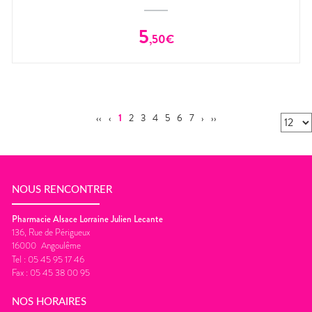
5
,
50
€
‹‹
‹
1
2
3
4
5
6
7
›
››
NOUS RENCONTRER
Pharmacie Alsace Lorraine Julien Lecante
136, Rue de Périgueux
16000
Angoulême
Tel :
05 45 95 17 46
Fax :
05 45 38 00 95
NOS HORAIRES