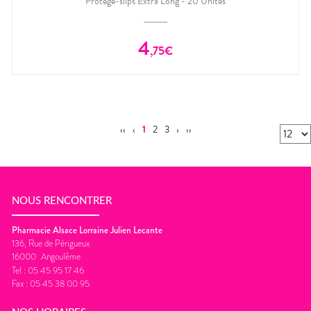
Protège-slips Extra Long - 20 Unités
4
,
75
€
‹‹
‹
1
2
3
›
››
NOUS RENCONTRER
Pharmacie Alsace Lorraine Julien Lecante
136, Rue de Périgueux
16000
Angoulême
Tel :
05 45 95 17 46
Fax :
05 45 38 00 95