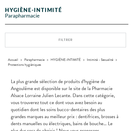
Etendre
GAMMES
Etendre
L'ACTUALITÉ
MESSAGERIE
vomissements
Mycoses
INTIMITÉ
stress
Aliments
SANTÉ
SÉCURISÉE
Orthopédie
Vétérinaire
VISAGE-
NOS
Etendre
Spasmes
Piqûres
HYGIÈNE-INTIMITÉ
Vitamines
INTIMITÉ
Soins
Compléments
CORPS-
Etendre
SPÉCIALITÉS
VIDÉOS DE
SCAN
Trousse à
dentaires
- fatigue
alimentaires
CHEVEUX
Parapharmacie
Premiers soins
Vermifuges
DISPOSITIFS
D’ORDONNANCE
Sécheresses
MATÉRIEL ET
pharmacie
Etendre
NOTRE
MÉDICAUX
ACCESSOIRES
Dispositifs
Cheveux
ÉQUIPE
Verrues
Troubles
médicaux
VOTRE
Trousse à
urinaires
MINCEUR-
Corps
Etendre
INFORMATIONS
APPLICATION
pharmacie
SPORT
UTILES
DE SANTÉ
Homme
FILTRER
MUSCLES -
Minceur
Etendre
PHARMACIES
Solaire
ARTICULATIONS
DE GARDE
Visage
NUTRITION
Douleurs
Etendre
articulaires
Accueil
>
Parapharmacie
>
HYGIÈNE-INTIMITÉ
>
Intimité - Sexualité
>
OPHTALMOLOGIE
Prévention
Etendre
Protections hygièniques
Douleurs
cardio-
Conjonctivites
OREILLES
musculaires
vasculaire
Etendre
- NEZ -
Irritations
GORGE
La plus grande sélection de produits d’hygiène de
Lavages
Maux
SANTÉ-
Angoulême est disponible sur le site de la Pharmacie
Etendre
oculaires
NUTRITION
de gorge
Alsace Lorraine Julien Lecante. Dans cette catégorie,
Sécheresses
Boissons
Rhumes
SEVRAGE
Etendre
vous trouverez tout ce dont vous avez besoin au
des yeux
TABAGIQUE
- état
et
Aliments
grippaux
quotidien dont les soins bucco-dentaires des plus
Gommes
SOINS
Etendre
DENTAIRES
Soins
grandes marques au meilleur prix : dentifrices, brosses à
Pastilles
des
dents manuelles ou électriques, bains de bouche… Le
TROUBLES DE
Soins
oreilles
Etendre
Patchs
dentaires
LA
plus dur sera de choisir ! Nous vous proposons