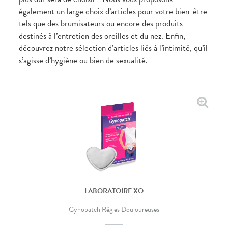
CIRCULATION
Toux
Sprays
Bains de
grasses
également un large choix d’articles pour votre bien-être
Jambes
bouche
tels que des brumisateurs ou encore des produits
lourdes
Toux
Gencives
sèches
destinés à l’entretien des oreilles et du nez. Enfin,
Hygiène
découvrez notre sélection d’articles liés à l’intimité, qu’il
bucco-
dentaire
s’agisse d’hygiène ou bien de sexualité.
LABORATOIRE XO
Gynopatch Règles Douloureuses