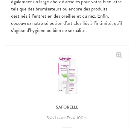
également un large choix d’articles pour votre bien-être
CIRCULATION
Toux
Sprays
Bains de
grasses
tels que des brumisateurs ou encore des produits
Jambes
bouche
lourdes
Toux
destinés à l’entretien des oreilles et du nez. Enfin,
Gencives
sèches
découvrez notre sélection d’articles liés à l’intimité, qu’il
Hygiène
bucco-
s’agisse d’hygiène ou bien de sexualité.
dentaire
SAFORELLE
Soin Lavant Doux 100ml