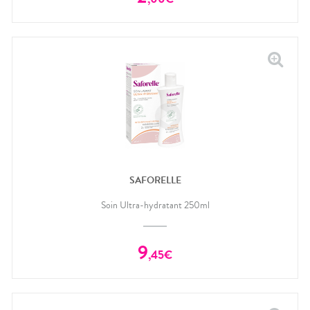
SAFORELLE
Soin Ultra-hydratant 250ml
9
,
45
€