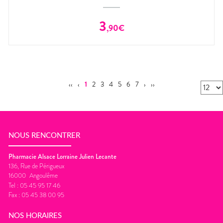
3
,
90
€
‹‹
‹
1
2
3
4
5
6
7
›
››
NOUS RENCONTRER
Pharmacie Alsace Lorraine Julien Lecante
136, Rue de Périgueux
16000
Angoulême
Tel :
05 45 95 17 46
Fax :
05 45 38 00 95
NOS HORAIRES