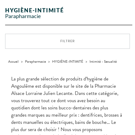
Etendre
GAMMES
Etendre
L'ACTUALITÉ
MESSAGERIE
vomissements
Mycoses
INTIMITÉ
stress
Aliments
SANTÉ
SÉCURISÉE
Orthopédie
Vétérinaire
VISAGE-
NOS
Etendre
Spasmes
Piqûres
HYGIÈNE-INTIMITÉ
Vitamines
INTIMITÉ
Soins
Compléments
CORPS-
Etendre
SPÉCIALITÉS
VIDÉOS DE
SCAN
Trousse à
dentaires
- fatigue
alimentaires
CHEVEUX
Parapharmacie
Premiers soins
Vermifuges
DISPOSITIFS
D’ORDONNANCE
Sécheresses
MATÉRIEL ET
pharmacie
Etendre
NOTRE
MÉDICAUX
ACCESSOIRES
Dispositifs
Cheveux
ÉQUIPE
Verrues
Troubles
médicaux
VOTRE
Trousse à
urinaires
MINCEUR-
Corps
Etendre
INFORMATIONS
APPLICATION
pharmacie
SPORT
UTILES
DE SANTÉ
Homme
FILTRER
MUSCLES -
Minceur
Etendre
PHARMACIES
Solaire
ARTICULATIONS
DE GARDE
Visage
NUTRITION
Douleurs
Etendre
articulaires
Accueil
>
Parapharmacie
>
HYGIÈNE-INTIMITÉ
>
Intimité - Sexualité
OPHTALMOLOGIE
Prévention
Etendre
Douleurs
cardio-
Conjonctivites
OREILLES
musculaires
vasculaire
Etendre
- NEZ -
La plus grande sélection de produits d’hygiène de
Irritations
GORGE
Angoulême est disponible sur le site de la Pharmacie
Lavages
Maux
SANTÉ-
Etendre
Alsace Lorraine Julien Lecante. Dans cette catégorie,
oculaires
NUTRITION
de gorge
vous trouverez tout ce dont vous avez besoin au
Sécheresses
Boissons
Rhumes
SEVRAGE
Etendre
des yeux
TABAGIQUE
- état
et
quotidien dont les soins bucco-dentaires des plus
Aliments
grippaux
grandes marques au meilleur prix : dentifrices, brosses à
Gommes
SOINS
Etendre
DENTAIRES
Soins
dents manuelles ou électriques, bains de bouche… Le
Pastilles
des
TROUBLES DE
Soins
oreilles
plus dur sera de choisir ! Nous vous proposons
Etendre
Patchs
dentaires
LA