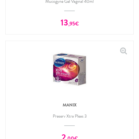
Mucogyne Gel Vaginal 40ml
13
,
95
€
MANIX
Preserv Xtra Pleas 3
2
,
00
€