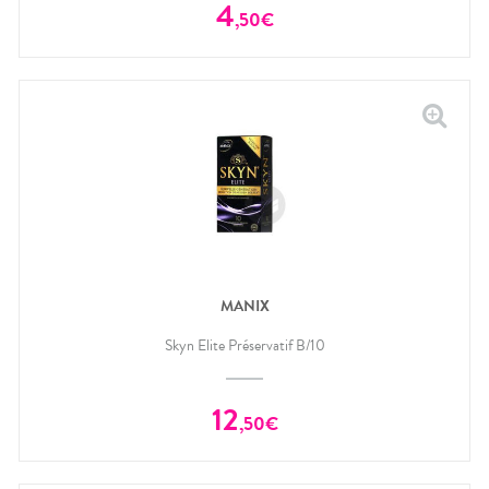
4
,
50
€
MANIX
Skyn Elite Préservatif B/10
12
,
50
€