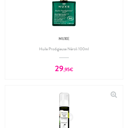
NUXE
Huile Prodigieuse Néroli 100ml
29
,
95
€