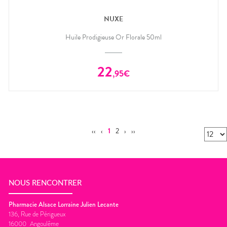
NUXE
Huile Prodigieuse Or Florale 50ml
22
,
95
€
‹‹
‹
1
2
›
››
NOUS RENCONTRER
Pharmacie Alsace Lorraine Julien Lecante
136, Rue de Périgueux
16000
Angoulême