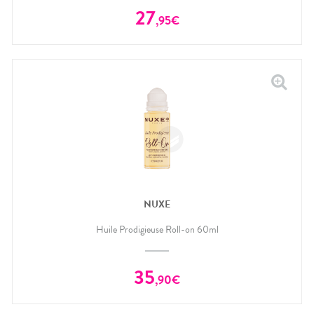
27
,
95
€
NUXE
Huile Prodigieuse Roll-on 60ml
35
,
90
€