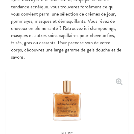
CIRCULATION
Toux
Sprays
Bains de
grasses
tendance acnéique, vous trouverez forcément ce qui
Jambes
bouche
vous convient parmi une sélection de crèmes de jour,
lourdes
Toux
Gencives
sèches
gommages, masques et démaquillants. Vous rêvez de
Hygiène
cheveux en pleine santé ? Retrouvez ici shampooings,
bucco-
dentaire
masques et autres soins capillaires pour cheveux fins,
frisés, gras ou cassants. Pour prendre soin de votre
corps, découvrez une large gamme de gels douche et de
savons.
NUXE