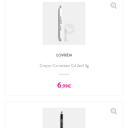
LOVRÈN
Crayon Correcteur Cd 2en1 3g
6
,
99
€