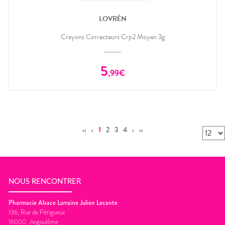
LOVRÈN
Crayons Correcteurs Crp2 Moyen 3g
5
,
99
€
‹‹
‹
1
2
3
4
›
››
NOUS RENCONTRER
Pharmacie Alsace Lorraine Julien Lecante
136, Rue de Périgueux
16000
Angoulême