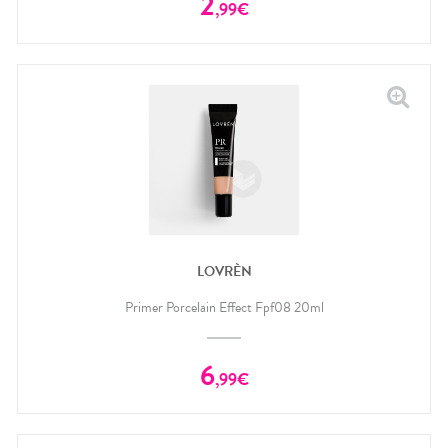
2
,
99
€
LOVRÈN
Primer Porcelain Effect Fpf08 20ml
6
,
99
€