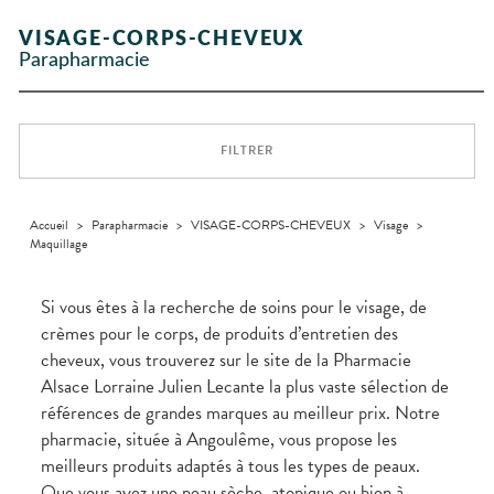
Etendre
GAMMES
Etendre
L'ACTUALITÉ
MESSAGERIE
vomissements
Mycoses
INTIMITÉ
stress
Aliments
SANTÉ
SÉCURISÉE
Orthopédie
Vétérinaire
VISAGE-
NOS
Etendre
Spasmes
Piqûres
VISAGE-CORPS-CHEVEUX
Vitamines
INTIMITÉ
Soins
Compléments
CORPS-
Etendre
SPÉCIALITÉS
VIDÉOS DE
SCAN
Trousse à
dentaires
- fatigue
alimentaires
CHEVEUX
Parapharmacie
Premiers soins
Vermifuges
DISPOSITIFS
D’ORDONNANCE
Sécheresses
MATÉRIEL ET
pharmacie
Etendre
NOTRE
MÉDICAUX
ACCESSOIRES
Dispositifs
Cheveux
ÉQUIPE
Verrues
Troubles
médicaux
VOTRE
Trousse à
urinaires
MINCEUR-
Corps
Etendre
INFORMATIONS
APPLICATION
pharmacie
SPORT
UTILES
DE SANTÉ
Homme
FILTRER
MUSCLES -
Minceur
Etendre
PHARMACIES
Solaire
ARTICULATIONS
DE GARDE
Visage
NUTRITION
Douleurs
Etendre
articulaires
Accueil
>
Parapharmacie
>
VISAGE-CORPS-CHEVEUX
>
Visage
>
OPHTALMOLOGIE
Prévention
Etendre
Maquillage
Douleurs
cardio-
Conjonctivites
OREILLES
musculaires
vasculaire
Etendre
- NEZ -
Irritations
GORGE
Si vous êtes à la recherche de soins pour le visage, de
Lavages
Maux
SANTÉ-
crèmes pour le corps, de produits d’entretien des
Etendre
oculaires
NUTRITION
de gorge
cheveux, vous trouverez sur le site de la Pharmacie
Sécheresses
Boissons
Rhumes
SEVRAGE
Etendre
Alsace Lorraine Julien Lecante la plus vaste sélection de
des yeux
TABAGIQUE
- état
et
Aliments
grippaux
références de grandes marques au meilleur prix. Notre
Gommes
SOINS
Etendre
DENTAIRES
Soins
pharmacie, située à Angoulême, vous propose les
Pastilles
des
meilleurs produits adaptés à tous les types de peaux.
TROUBLES DE
Soins
oreilles
Etendre
Patchs
dentaires
LA
Que vous ayez une peau sèche, atopique ou bien à