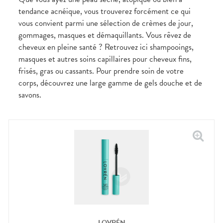
CIRCULATION
Toux
Sprays
Bains de
grasses
tendance acnéique, vous trouverez forcément ce qui
Jambes
bouche
vous convient parmi une sélection de crèmes de jour,
lourdes
Toux
Gencives
sèches
gommages, masques et démaquillants. Vous rêvez de
Hygiène
cheveux en pleine santé ? Retrouvez ici shampooings,
bucco-
dentaire
masques et autres soins capillaires pour cheveux fins,
frisés, gras ou cassants. Pour prendre soin de votre
corps, découvrez une large gamme de gels douche et de
savons.
LOVRÉN