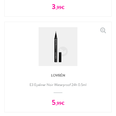
3
,
99
€
LOVRÉN
E3 Eyeliner Noir Waterproof 24h 0.5ml
5
,
99
€