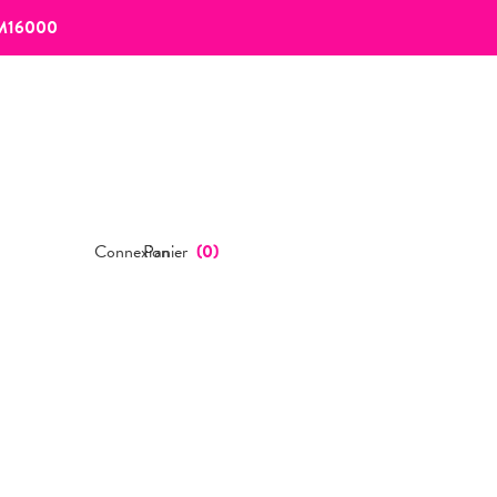
M16000
Connexion
Panier
(
0
)