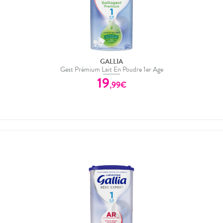
GALLIA
Gest Prémium Lait En Poudre 1er Age
19
,
99
€