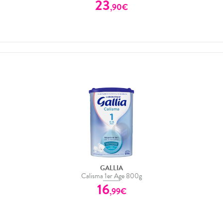
23
,
90
€
GALLIA
Calisma 1er Age 800g
16
,
99
€