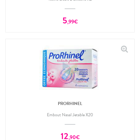
5
,
99
€
PRORHINEL
Embout Nasal Jetable X20
12
,
90
€