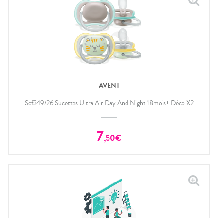
AVENT
Scf349/26 Sucettes Ultra Air Day And Night 18mois+ Déco X2
7
,
50
€