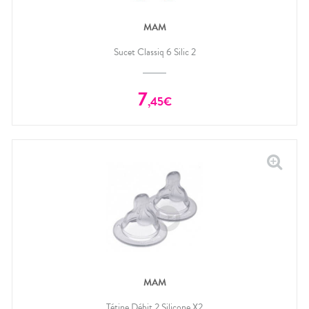
MAM
Sucet Classiq 6 Silic 2
7
,
45
€
MAM
Tétine Débit 2 Silicone X2