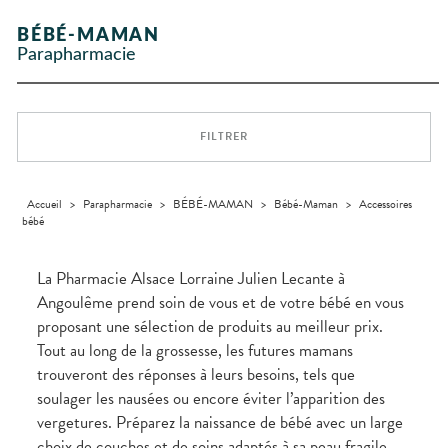
Etendre
GAMMES
Etendre
L'ACTUALITÉ
MESSAGERIE
vomissements
Mycoses
INTIMITÉ
stress
Aliments
SANTÉ
SÉCURISÉE
Orthopédie
Vétérinaire
VISAGE-
NOS
Etendre
Spasmes
Piqûres
BÉBÉ-MAMAN
Vitamines
INTIMITÉ
Soins
Compléments
CORPS-
Etendre
SPÉCIALITÉS
VIDÉOS DE
SCAN
Trousse à
dentaires
- fatigue
alimentaires
CHEVEUX
Parapharmacie
Premiers soins
Vermifuges
DISPOSITIFS
D’ORDONNANCE
Sécheresses
MATÉRIEL ET
pharmacie
Etendre
NOTRE
MÉDICAUX
ACCESSOIRES
Dispositifs
Cheveux
ÉQUIPE
Verrues
Troubles
médicaux
VOTRE
Trousse à
urinaires
MINCEUR-
Corps
Etendre
INFORMATIONS
APPLICATION
pharmacie
SPORT
UTILES
DE SANTÉ
Homme
FILTRER
MUSCLES -
Minceur
Etendre
PHARMACIES
Solaire
ARTICULATIONS
DE GARDE
Visage
NUTRITION
Douleurs
Etendre
articulaires
Accueil
>
Parapharmacie
>
BÉBÉ-MAMAN
>
Bébé-Maman
>
Accessoires
OPHTALMOLOGIE
Prévention
Etendre
bébé
Douleurs
cardio-
Conjonctivites
OREILLES
musculaires
vasculaire
Etendre
- NEZ -
Irritations
GORGE
La Pharmacie Alsace Lorraine Julien Lecante à
Lavages
Maux
SANTÉ-
Angoulême prend soin de vous et de votre bébé en vous
Etendre
oculaires
NUTRITION
de gorge
proposant une sélection de produits au meilleur prix.
Sécheresses
Boissons
Rhumes
SEVRAGE
Etendre
Tout au long de la grossesse, les futures mamans
des yeux
TABAGIQUE
- état
et
Aliments
grippaux
trouveront des réponses à leurs besoins, tels que
Gommes
SOINS
Etendre
DENTAIRES
Soins
soulager les nausées ou encore éviter l’apparition des
Pastilles
des
vergetures. Préparez la naissance de bébé avec un large
TROUBLES DE
Soins
oreilles
Etendre
Patchs
dentaires
LA
choix de couches et de soins adaptés à sa peau fragile.