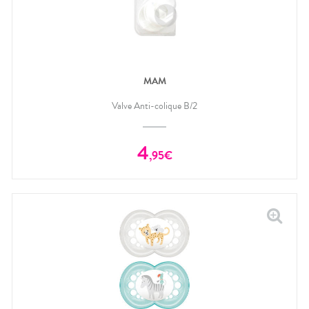
MAM
Valve Anti-colique B/2
4
,
95
€