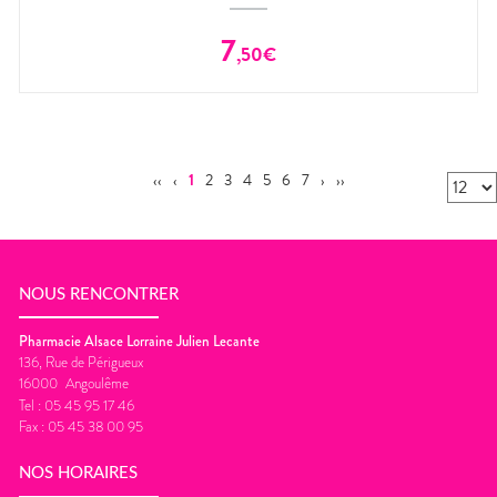
7
,
50
€
‹‹
‹
1
2
3
4
5
6
7
›
››
NOUS RENCONTRER
Pharmacie Alsace Lorraine Julien Lecante
136, Rue de Périgueux
16000
Angoulême
Tel :
05 45 95 17 46
Fax :
05 45 38 00 95
NOS HORAIRES