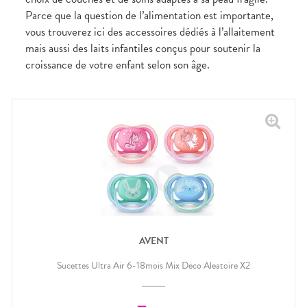
CIRCULATION
Toux
Sprays
Bains de
grasses
Parce que la question de l’alimentation est importante,
Jambes
bouche
vous trouverez ici des accessoires dédiés à l’allaitement
lourdes
Toux
Gencives
sèches
mais aussi des laits infantiles conçus pour soutenir la
Hygiène
croissance de votre enfant selon son âge.
bucco-
dentaire
AVENT
Sucettes Ultra Air 6-18mois Mix Deco Aleatoire X2