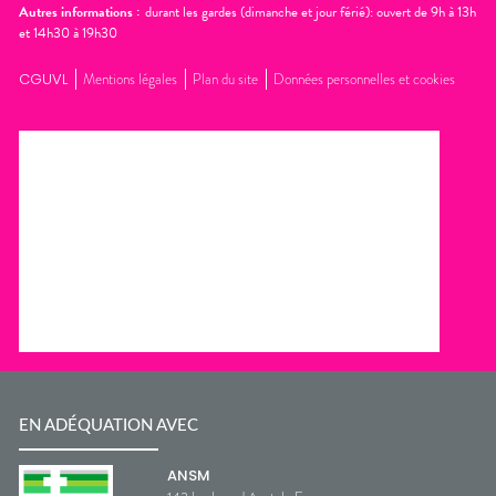
Autres informations :
durant les gardes (dimanche et jour férié): ouvert de 9h à 13h
et 14h30 à 19h30
CGUVL
Mentions légales
Plan du site
Données personnelles et cookies
EN ADÉQUATION AVEC
ANSM