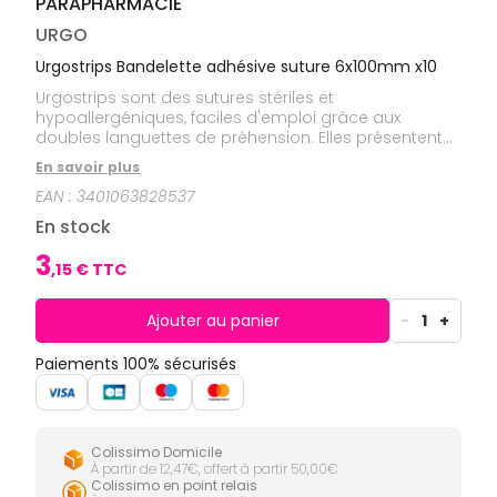
PARAPHARMACIE
CIRCULATION
Toux
Sprays
Bains de
grasses
Jambes
bouche
URGO
lourdes
Toux
Gencives
sèches
Urgostrips Bandelette adhésive suture 6x100mm x10
Hygiène
Urgostrips sont des sutures stériles et
bucco-
hypoallergéniques, faciles d'emploi grâce aux
dentaire
doubles languettes de préhension. Elles présentent
une haute résistance à la rupture. Les bandelettes
En savoir plus
sont déjà prédécoupées et posées sur un protecteur
EAN :
3401063828537
siliconé.
En stock
3
,
15
€ TTC
Ajouter au panier
-
1
+
Paiements 100% sécurisés
Colissimo Domicile
À partir de 12,47€, offert à partir 50,00€
Colissimo en point relais