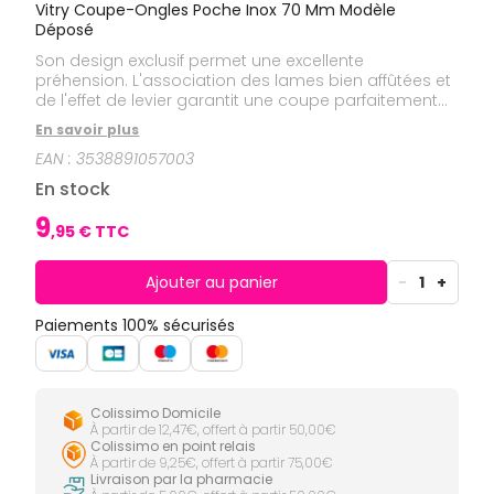
CIRCULATION
Toux
Vitry Coupe-Ongles Poche Inox 70 Mm Modèle
Sprays
Bains de
grasses
Déposé
Jambes
bouche
lourdes
Toux
Son design exclusif permet une excellente
Gencives
sèches
préhension. L'association des lames bien affûtées et
Hygiène
de l'effet de levier garantit une coupe parfaitement
bucco-
nette et précise.
dentaire
En savoir plus
EAN :
3538891057003
En stock
9
,
95
€ TTC
Ajouter au panier
-
1
+
Paiements 100% sécurisés
Colissimo Domicile
À partir de 12,47€, offert à partir 50,00€
Colissimo en point relais
À partir de 9,25€, offert à partir 75,00€
Livraison par la pharmacie