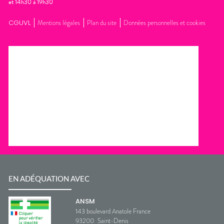
et 14h30 à 19h30
CGUVL
Mentions légales
Plan du site
Données personnelles et cookies
EN ADÉQUATION AVEC
ANSM
143 boulevard Anatole France
93200
Saint-Denis