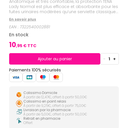
CIRCULATION
Toux
Anatomique et très confortable, la protection TENA
Sprays
Bains de
grasses
Lady Normal est plus efficace et absorbante pour les
Jambes
bouche
fuites urinaires modérées qu‘une serviette classique.
lourdes
Toux
Gencives
Système Fresh Odour Control‘ pour une vraie sécurité
sèches
En savoir plus
anti-odeurs.
Hygiène
EAN :
7322540002881
bucco-
dentaire
En stock
10
,
95
€ TTC
Ajouter au panier
-
1
+
Paiements 100% sécurisés
Colissimo Domicile
À partir de 12,47€, offert à partir 50,00€
Colissimo en point relais
À partir de 9,25€, offert à partir 75,00€
Livraison par la pharmacie
À partir de 5,00€, offert à partir 50,00€
Retrait en pharmacie
Offert