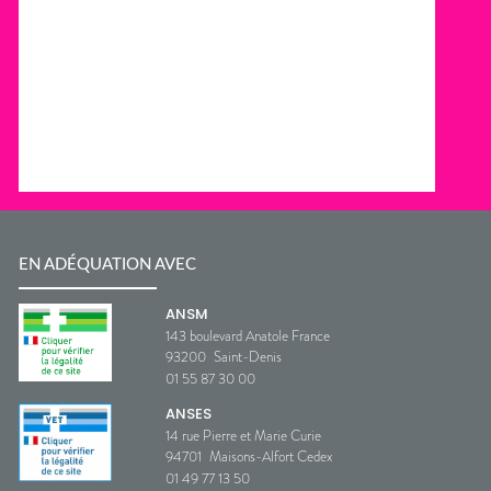
EN ADÉQUATION AVEC
ANSM
143 boulevard Anatole France
93200
Saint-Denis
01 55 87 30 00
ANSES
14 rue Pierre et Marie Curie
94701
Maisons-Alfort Cedex
01 49 77 13 50