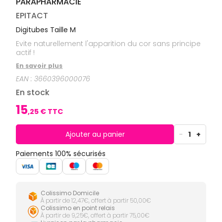
PARAPHARMACIE
CIRCULATION
Toux
Sprays
Bains de
grasses
Jambes
bouche
EPITACT
lourdes
Toux
Gencives
sèches
Digitubes Taille M
Hygiène
Evite naturellement l'apparition du cor sans principe
bucco-
actif !
dentaire
En savoir plus
EAN :
3660396000076
En stock
15
,
25
€ TTC
Ajouter au panier
-
1
+
Paiements 100% sécurisés
Colissimo Domicile
À partir de 12,47€, offert à partir 50,00€
Colissimo en point relais
À partir de 9,25€, offert à partir 75,00€