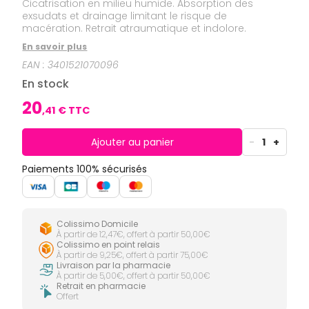
CIRCULATION
Toux
Cicatrisation en milieu humide. Absorption des
Sprays
Bains de
grasses
exsudats et drainage limitant le risque de
Jambes
bouche
macération. Retrait atraumatique et indolore.
lourdes
Toux
Gencives
sèches
En savoir plus
Hygiène
EAN :
3401521070096
bucco-
dentaire
En stock
20
,
41
€ TTC
Ajouter au panier
-
1
+
Paiements 100% sécurisés
Colissimo Domicile
À partir de 12,47€, offert à partir 50,00€
Colissimo en point relais
À partir de 9,25€, offert à partir 75,00€
Livraison par la pharmacie
À partir de 5,00€, offert à partir 50,00€
Retrait en pharmacie
Offert