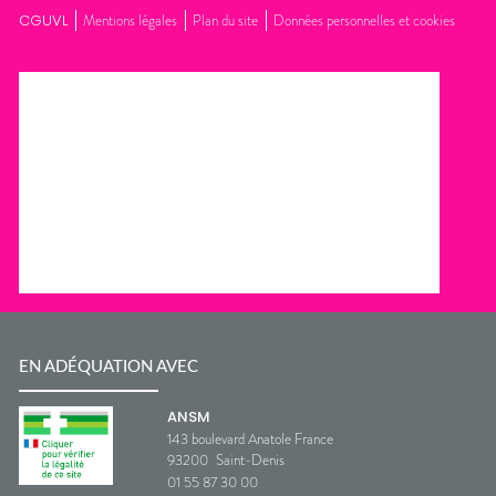
CGUVL
Mentions légales
Plan du site
Données personnelles et cookies
EN ADÉQUATION AVEC
ANSM
143 boulevard Anatole France
93200
Saint-Denis
01 55 87 30 00