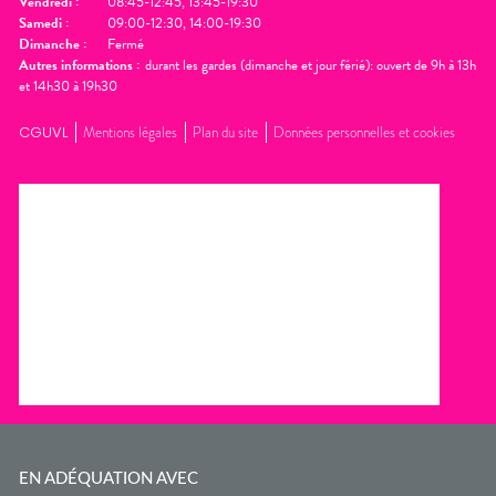
Vendredi
:
08:45-12:45, 13:45-19:30
Samedi
:
09:00-12:30, 14:00-19:30
Dimanche
:
Fermé
Autres informations :
durant les gardes (dimanche et jour férié): ouvert de 9h à 13h
et 14h30 à 19h30
CGUVL
Mentions légales
Plan du site
Données personnelles et cookies
EN ADÉQUATION AVEC