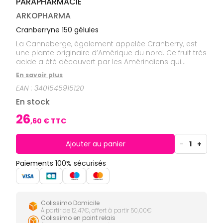
PARAPHARMACIE
CIRCULATION
Toux
Sprays
Bains de
grasses
Jambes
bouche
ARKOPHARMA
lourdes
Toux
Gencives
sèches
Cranberryne 150 gélules
Hygiène
La Canneberge, également appelée Cranberry, est
bucco-
une plante originaire d’Amérique du nord. Ce fruit très
dentaire
acide a été découvert par les Amérindiens qui
l’appelaient Atoka.
En savoir plus
EAN :
3401545915120
En stock
26
,
60
€ TTC
Ajouter au panier
-
1
+
Paiements 100% sécurisés
Colissimo Domicile
À partir de 12,47€, offert à partir 50,00€
Colissimo en point relais