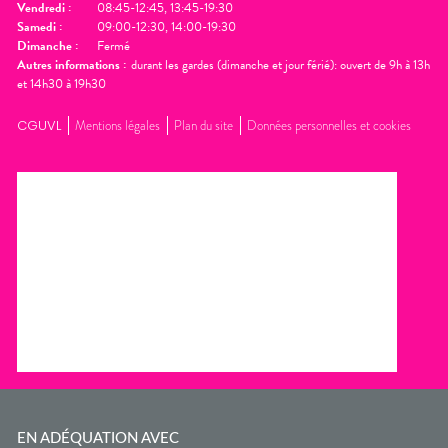
Vendredi
:
08:45-12:45, 13:45-19:30
Samedi
:
09:00-12:30, 14:00-19:30
Dimanche
:
Fermé
Autres informations :
durant les gardes (dimanche et jour férié): ouvert de 9h à 13h
et 14h30 à 19h30
CGUVL
Mentions légales
Plan du site
Données personnelles et cookies
EN ADÉQUATION AVEC