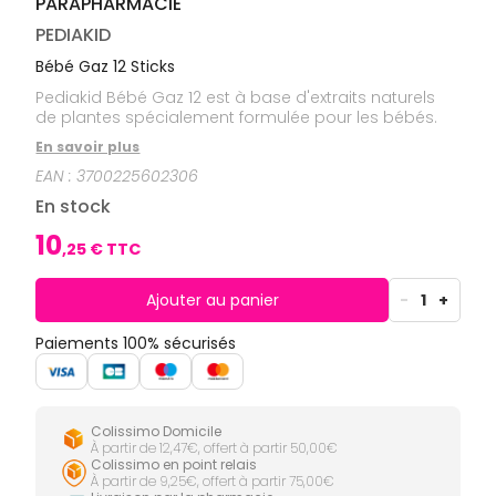
PARAPHARMACIE
CIRCULATION
Toux
Sprays
Bains de
grasses
Jambes
bouche
PEDIAKID
lourdes
Toux
Gencives
sèches
Bébé Gaz 12 Sticks
Hygiène
Pediakid Bébé Gaz 12 est à base d'extraits naturels
bucco-
de plantes spécialement formulée pour les bébés.
dentaire
En savoir plus
EAN :
3700225602306
En stock
10
,
25
€ TTC
Ajouter au panier
-
1
+
Paiements 100% sécurisés
Colissimo Domicile
À partir de 12,47€, offert à partir 50,00€
Colissimo en point relais
À partir de 9,25€, offert à partir 75,00€