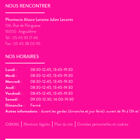
NOUS RENCONTRER
Pharmacie Alsace Lorraine Julien Lecante
136, Rue de Périgueux
16000
Angoulême
Tel :
05 45 95 17 46
Fax :
05 45 38 00 95
NOS HORAIRES
Lundi
:
08:30-12:45, 13:45-19:30
Mardi
:
08:30-12:45, 13:45-19:30
Mercredi
:
08:30-12:45, 13:45-19:30
Jeudi
:
08:30-12:45, 13:45-19:30
Vendredi
:
08:45-12:45, 13:45-19:30
Samedi
:
09:00-12:30, 14:00-19:30
Dimanche
:
Fermé
Autres informations :
durant les gardes (dimanche et jour férié): ouvert de 9h à 13h e
CGUVL
Mentions légales
Plan du site
Données personnelles et cookies