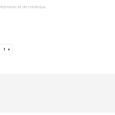
itamines et de minéraux.
-
1
+