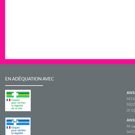
EN ADÉQUATION AVEC
AN
143 b
932
01 5
ANS
14 ru
9470