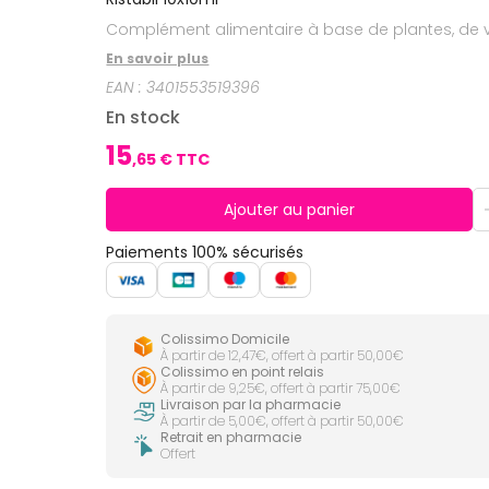
CIRCULATION
Toux
Sprays
Bains de
grasses
Complément alimentaire à base de plantes, de v
Jambes
bouche
lourdes
Toux
En savoir plus
Gencives
sèches
EAN :
3401553519396
Hygiène
bucco-
En stock
dentaire
15
,
65
€ TTC
Ajouter au panier
Paiements 100% sécurisés
Colissimo Domicile
À partir de 12,47€, offert à partir 50,00€
Colissimo en point relais
À partir de 9,25€, offert à partir 75,00€
Livraison par la pharmacie
À partir de 5,00€, offert à partir 50,00€
Retrait en pharmacie
Offert