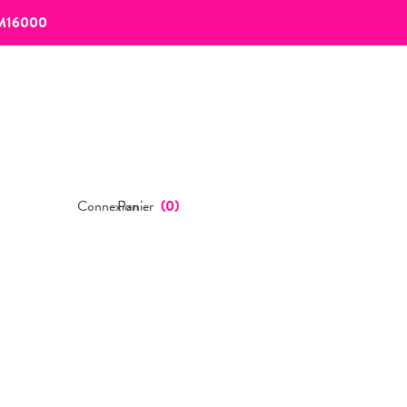
M16000
Connexion
Panier
(
0
)