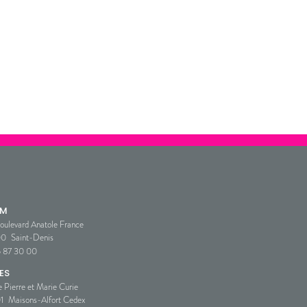
SM
oulevard Anatole France
00
Saint-Denis
5 87 30 00
ES
e Pierre et Marie Curie
1
Maisons-Alfort Cedex