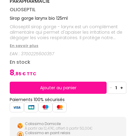
PARAPHARMACIE
CIRCULATION
Toux
Sprays
Bains de
grasses
Jambes
bouche
OLIOSEPTIL
lourdes
Toux
Gencives
sèches
Sirop gorge larynx bio 125ml
Hygiène
Olioseptil sirop gorge - larynx est un complément
bucco-
alimentaire qui permet d'apaiser les irritations et de
dentaire
dégager les voies respiratoires. Il protège notre
organismes des refroidissements.
En savoir plus
EAN :
3700225600357
En stock
8
,
85
€ TTC
Ajouter au panier
-
1
+
Paiements 100% sécurisés
Colissimo Domicile
À partir de 12,47€, offert à partir 50,00€
Colissimo en point relais