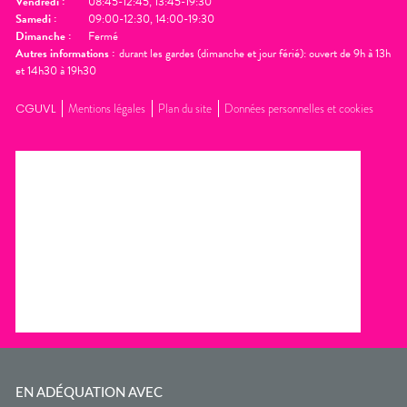
Vendredi
:
08:45-12:45, 13:45-19:30
Samedi
:
09:00-12:30, 14:00-19:30
Dimanche
:
Fermé
Autres informations :
durant les gardes (dimanche et jour férié): ouvert de 9h à 13h
et 14h30 à 19h30
CGUVL
Mentions légales
Plan du site
Données personnelles et cookies
EN ADÉQUATION AVEC