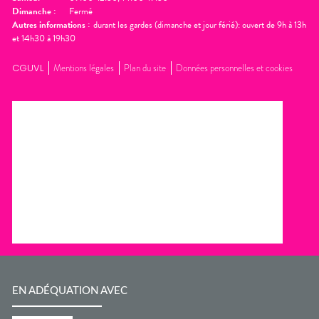
Dimanche
:
Fermé
Autres informations :
durant les gardes (dimanche et jour férié): ouvert de 9h à 13h
et 14h30 à 19h30
CGUVL
Mentions légales
Plan du site
Données personnelles et cookies
EN ADÉQUATION AVEC