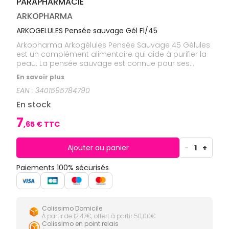
PARAPHARMACIE
CIRCULATION
Toux
Sprays
Bains de
grasses
Jambes
bouche
ARKOPHARMA
lourdes
Toux
Gencives
sèches
ARKOGELULES Pensée sauvage Gél Fl/45
Hygiène
Arkopharma Arkogélules Pensée Sauvage 45 Gélules
bucco-
est un complément alimentaire qui aide à purifier la
dentaire
peau. La pensée sauvage est connue pour ses
vertus dépuratives.
En savoir plus
EAN :
3401595784790
En stock
7
,
65
€ TTC
Ajouter au panier
-
1
+
Paiements 100% sécurisés
Colissimo Domicile
À partir de 12,47€, offert à partir 50,00€
Colissimo en point relais