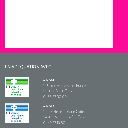
EN ADÉQUATION AVEC
ANSM
143 boulevard Anatole France
93200
Saint-Denis
01 55 87 30 00
ANSES
14 rue Pierre et Marie Curie
94701
Maisons-Alfort Cedex
01 49 77 13 50