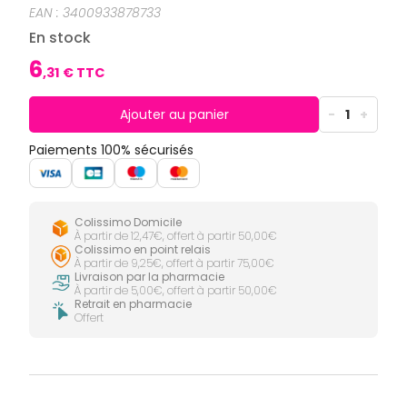
CIRCULATION
Toux
Sprays
EAN :
3400933878733
Bains de
grasses
Jambes
bouche
En stock
lourdes
Toux
Gencives
sèches
6
,
31
€ TTC
Hygiène
bucco-
dentaire
Ajouter au panier
-
1
+
Paiements 100% sécurisés
Colissimo Domicile
À partir de 12,47€, offert à partir 50,00€
Colissimo en point relais
À partir de 9,25€, offert à partir 75,00€
Livraison par la pharmacie
À partir de 5,00€, offert à partir 50,00€
Retrait en pharmacie
Offert