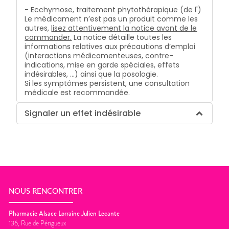
- Ecchymose, traitement phytothérapique (de l')
Le médicament n’est pas un produit comme les
autres,
lisez attentivement la notice avant de le
commander.
La notice détaille toutes les
informations relatives aux précautions d’emploi
(interactions médicamenteuses, contre-
indications, mise en garde spéciales, effets
indésirables, …) ainsi que la posologie.
Si les symptômes persistent, une consultation
médicale est recommandée.
Signaler un effet indésirable
NOUS RENCONTRER
Pharmacie Alsace Lorraine Julien Lecante
136, Rue de Périgueux