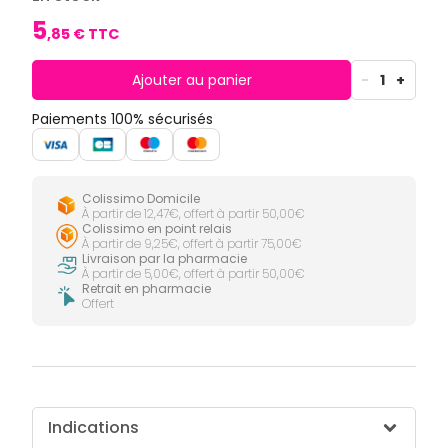
CIRCULATION
Toux
Sprays
Bains de
grasses
5
Jambes
bouche
,
85
€ TTC
lourdes
Toux
Gencives
sèches
Ajouter au panier
-
1
+
Hygiène
bucco-
dentaire
Paiements 100% sécurisés
Colissimo Domicile
À partir de 12,47€, offert à partir 50,00€
Colissimo en point relais
À partir de 9,25€, offert à partir 75,00€
Livraison par la pharmacie
À partir de 5,00€, offert à partir 50,00€
Retrait en pharmacie
Offert
Indications