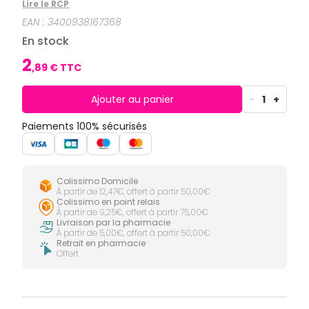
CIRCULATION
Toux
Lire le RCP
Sprays
Bains de
grasses
Jambes
bouche
EAN :
3400938167368
lourdes
Toux
Gencives
En stock
sèches
Hygiène
2
bucco-
,
89
€ TTC
dentaire
Ajouter au panier
-
1
+
Paiements 100% sécurisés
Colissimo Domicile
À partir de 12,47€, offert à partir 50,00€
Colissimo en point relais
À partir de 9,25€, offert à partir 75,00€
Livraison par la pharmacie
À partir de 5,00€, offert à partir 50,00€
Retrait en pharmacie
Offert