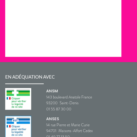
EN ADÉQUATION AVEC
ANSM
143 boulevard Anatole France
93200
Saint-Denis
01 55 87 30 00
ANSES
14 rue Pierre et Marie Curie
94701
Maisons-Alfort Cedex
01 49 77 13 50