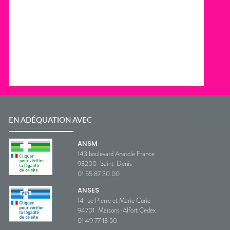
EN ADÉQUATION AVEC
ANSM
143 boulevard Anatole France
93200
Saint-Denis
01 55 87 30 00
ANSES
14 rue Pierre et Marie Curie
94701
Maisons-Alfort Cedex
01 49 77 13 50