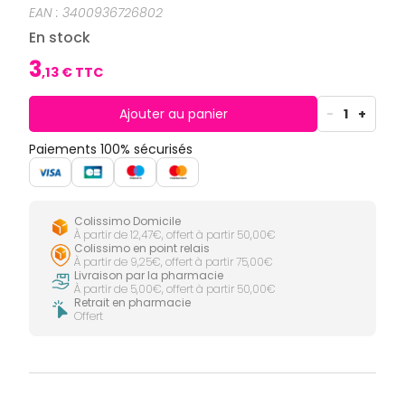
CIRCULATION
Toux
Sprays
EAN :
3400936726802
Bains de
grasses
Jambes
bouche
En stock
lourdes
Toux
Gencives
sèches
3
,
13
€ TTC
Hygiène
bucco-
dentaire
Ajouter au panier
-
1
+
Paiements 100% sécurisés
Colissimo Domicile
À partir de 12,47€, offert à partir 50,00€
Colissimo en point relais
À partir de 9,25€, offert à partir 75,00€
Livraison par la pharmacie
À partir de 5,00€, offert à partir 50,00€
Retrait en pharmacie
Offert