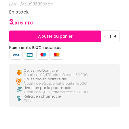
CIRCULATION
Toux
Sprays
EAN :
3400936895454
Bains de
grasses
Jambes
bouche
En stock
lourdes
Toux
Gencives
sèches
3
,
01
€ TTC
Hygiène
bucco-
dentaire
Ajouter au panier
-
1
+
Paiements 100% sécurisés
Colissimo Domicile
À partir de 12,47€, offert à partir 50,00€
Colissimo en point relais
À partir de 9,25€, offert à partir 75,00€
Livraison par la pharmacie
À partir de 5,00€, offert à partir 50,00€
Retrait en pharmacie
Offert