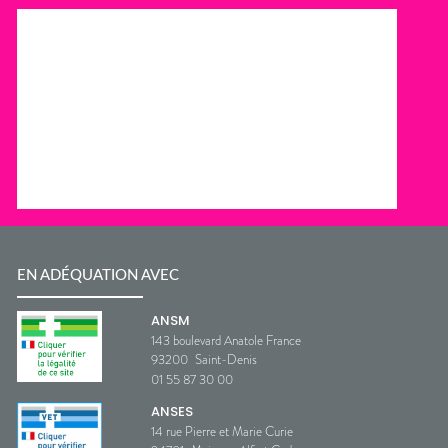
EN ADÉQUATION AVEC
ANSM
143 boulevard Anatole France
93200
Saint-Denis
01 55 87 30 00
ANSES
14 rue Pierre et Marie Curie