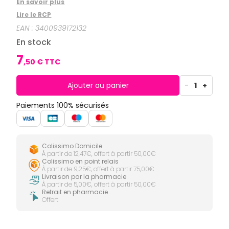
CIRCULATION
Toux
En savoir plus
Sprays
Bains de
grasses
Jambes
bouche
Lire le RCP
lourdes
Toux
EAN :
3400939172132
Gencives
sèches
En stock
Hygiène
bucco-
7
dentaire
,
50
€ TTC
Ajouter au panier
-
1
+
Paiements 100% sécurisés
Colissimo Domicile
À partir de 12,47€, offert à partir 50,00€
Colissimo en point relais
À partir de 9,25€, offert à partir 75,00€
Livraison par la pharmacie
À partir de 5,00€, offert à partir 50,00€
Retrait en pharmacie
Offert