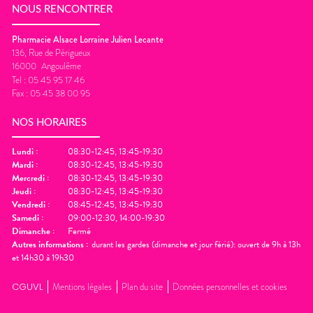
NOUS RENCONTRER
Pharmacie Alsace Lorraine Julien Lecante
136, Rue de Périgueux
16000
Angoulême
Tel :
05 45 95 17 46
Fax :
05 45 38 00 95
NOS HORAIRES
Lundi
:
08:30-12:45, 13:45-19:30
Mardi
:
08:30-12:45, 13:45-19:30
Mercredi
:
08:30-12:45, 13:45-19:30
Jeudi
:
08:30-12:45, 13:45-19:30
Vendredi
:
08:45-12:45, 13:45-19:30
Samedi
:
09:00-12:30, 14:00-19:30
Dimanche
:
Fermé
Autres informations :
durant les gardes (dimanche et jour férié): ouvert de 9h à 13h
et 14h30 à 19h30
CGUVL
Mentions légales
Plan du site
Données personnelles et cookies