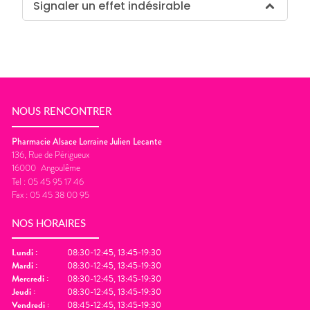
Signaler un effet indésirable
NOUS RENCONTRER
Pharmacie Alsace Lorraine Julien Lecante
136, Rue de Périgueux
16000
Angoulême
Tel :
05 45 95 17 46
Fax :
05 45 38 00 95
NOS HORAIRES
Lundi
:
08:30-12:45, 13:45-19:30
Mardi
:
08:30-12:45, 13:45-19:30
Mercredi
:
08:30-12:45, 13:45-19:30
Jeudi
:
08:30-12:45, 13:45-19:30
Vendredi
:
08:45-12:45, 13:45-19:30