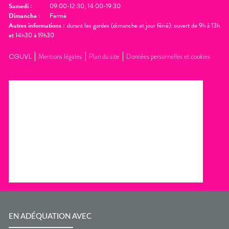
Samedi
:
09:00-12:30, 14:00-19:30
Dimanche
:
Fermé
Autres informations :
durant les gardes (dimanche et jour férié): ouvert de 9h à 13h
et 14h30 à 19h30
CGUVL
Mentions légales
Plan du site
Données personnelles et cookies
EN ADÉQUATION AVEC