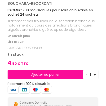
CIRCULATION
Toux
Sprays
BOUCHARA-RECORDATI
Bains de
grasses
Jambes
bouche
EXOMUC 200 mg Granulés pour solution buvable en
lourdes
Toux
Gencives
sèches
sachet 24 sachets
Hygiène
Traitement des troubles de la sécrétion bronchique,
bucco-
notamment au cours des affections bronchiques
dentaire
aiguës : bronchite aiguë et épisode aigu des
bronchopneumopathies chroniques.
En savoir plus
Lire le RCP
EAN :
3400936385139
En stock
4
,
50
€ TTC
Ajouter au panier
-
1
+
Paiements 100% sécurisés
Colissimo Domicile