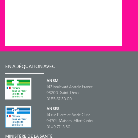
EN ADÉQUATION AVEC
ANSM
143 boulevard Anatole France
93200
Saint-Denis
01 55 87 30 00
ANSES
14 rue Pierre et Marie Curie
94701
Maisons-Alfort Cedex
01 49 77 13 50
MINISTÈRE DE LA SANTÉ