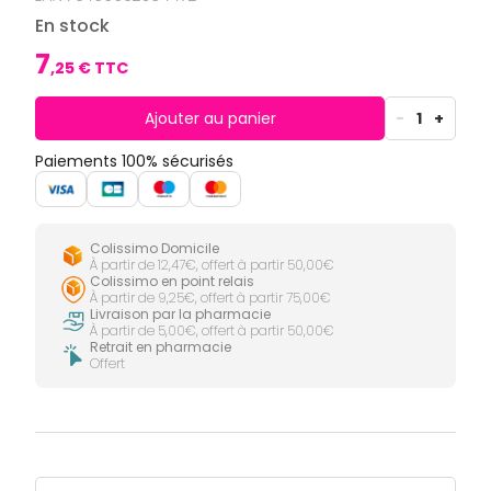
CIRCULATION
Toux
Sprays
Bains de
grasses
En stock
Jambes
bouche
lourdes
Toux
7
Gencives
sèches
,
25
€ TTC
Hygiène
bucco-
Ajouter au panier
-
1
+
dentaire
Paiements 100% sécurisés
Colissimo Domicile
À partir de 12,47€, offert à partir 50,00€
Colissimo en point relais
À partir de 9,25€, offert à partir 75,00€
Livraison par la pharmacie
À partir de 5,00€, offert à partir 50,00€
Retrait en pharmacie
Offert