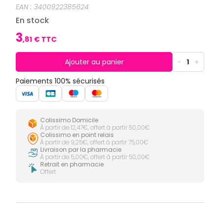
CIRCULATION
Toux
Sprays
EAN :
3400922385624
Bains de
grasses
Jambes
bouche
En stock
lourdes
Toux
Gencives
sèches
3
,
81
€ TTC
Hygiène
bucco-
dentaire
Ajouter au panier
-
1
+
Paiements 100% sécurisés
Colissimo Domicile
À partir de 12,47€, offert à partir 50,00€
Colissimo en point relais
À partir de 9,25€, offert à partir 75,00€
Livraison par la pharmacie
À partir de 5,00€, offert à partir 50,00€
Retrait en pharmacie
Offert