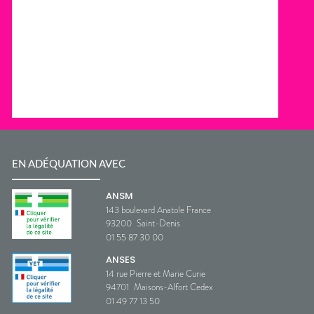
EN ADÉQUATION AVEC
ANSM
143 boulevard Anatole France
93200
Saint-Denis
01 55 87 30 00
ANSES
14 rue Pierre et Marie Curie
94701
Maisons-Alfort Cedex
01 49 77 13 50