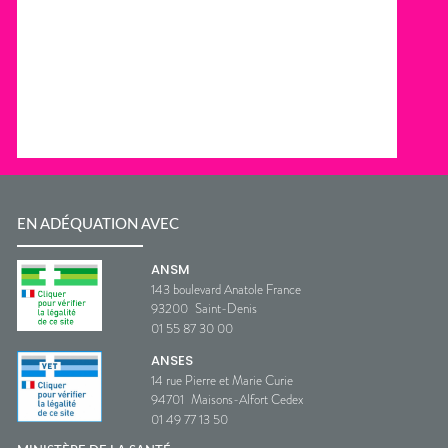
EN ADÉQUATION AVEC
ANSM
143 boulevard Anatole France
93200
Saint-Denis
01 55 87 30 00
ANSES
14 rue Pierre et Marie Curie
94701
Maisons-Alfort Cedex
01 49 77 13 50