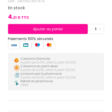
CIRCULATION
Toux
EAN :
3400927897474
Sprays
Bains de
grasses
Jambes
bouche
En stock
lourdes
Toux
Gencives
sèches
4
,
21
€ TTC
Hygiène
bucco-
dentaire
Ajouter au panier
-
1
+
Paiements 100% sécurisés
Colissimo Domicile
À partir de 12,47€, offert à partir 50,00€
Colissimo en point relais
À partir de 9,25€, offert à partir 75,00€
Livraison par la pharmacie
À partir de 5,00€, offert à partir 50,00€
Retrait en pharmacie
Offert