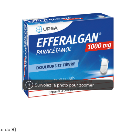
Survolez la photo pour zoomer
te de 8)