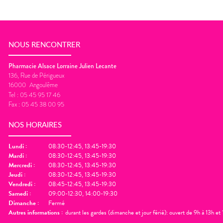
NOUS RENCONTRER
Pharmacie Alsace Lorraine Julien Lecante
136, Rue de Périgueux
16000
Angoulême
Tel :
05 45 95 17 46
Fax :
05 45 38 00 95
NOS HORAIRES
Lundi
:
08:30-12:45, 13:45-19:30
Mardi
:
08:30-12:45, 13:45-19:30
Mercredi
:
08:30-12:45, 13:45-19:30
Jeudi
:
08:30-12:45, 13:45-19:30
Vendredi
:
08:45-12:45, 13:45-19:30
Samedi
:
09:00-12:30, 14:00-19:30
Dimanche
:
Fermé
Autres informations :
durant les gardes (dimanche et jour férié): ouvert de 9h à 13h e