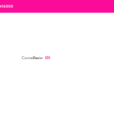
M16000
Connexion
Panier
(
0
)