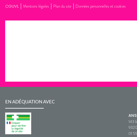
CGUVL
Mentions légales
Plan du site
Données personnelles et cookies
EN ADÉQUATION AVEC
AN
143 b
932
01 5