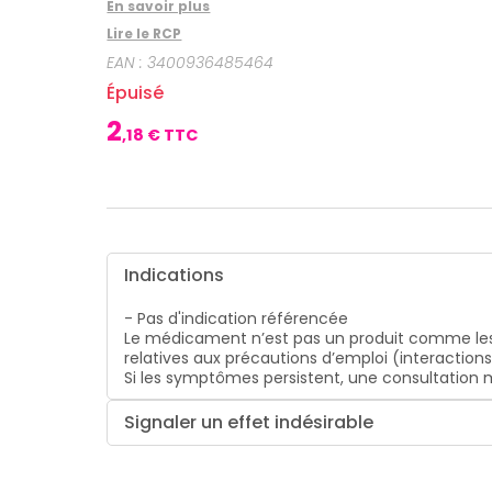
CIRCULATION
Toux
En savoir plus
Sprays
Bains de
grasses
Jambes
bouche
Lire le RCP
lourdes
Toux
Gencives
EAN :
3400936485464
sèches
Hygiène
Épuisé
bucco-
dentaire
2
,
18
€ TTC
Indications
- Pas d'indication référencée
Le médicament n’est pas un produit comme les
relatives aux précautions d’emploi (interaction
Si les symptômes persistent, une consultatio
Signaler un effet indésirable