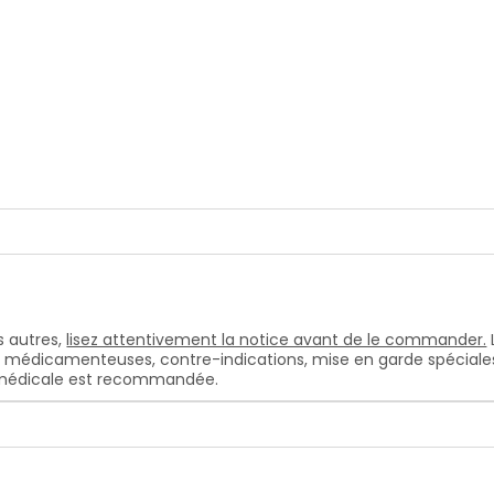
 autres,
lisez attentivement la notice avant de le commander.
s médicamenteuses, contre-indications, mise en garde spéciales, e
n médicale est recommandée.