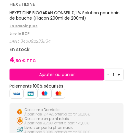
CIRCULATION
Toux
Sprays
HEXETIDINE
Bains de
grasses
Jambes
bouche
HEXETIDINE BIOGARAN CONSEIL 0,1 % Solution pour bain
lourdes
Toux
Gencives
sèches
de bouche (Flacon 200ml de 200ml)
Hygiène
En savoir plus
bucco-
dentaire
Lire le RCP
EAN :
3400922331164
En stock
4
,
50
€ TTC
Ajouter au panier
-
1
+
Paiements 100% sécurisés
Colissimo Domicile
À partir de 12,47€, offert à partir 50,00€
Colissimo en point relais
À partir de 9,25€, offert à partir 75,00€
Livraison par la pharmacie
À partir de 5,00€, offert à partir 50,00€