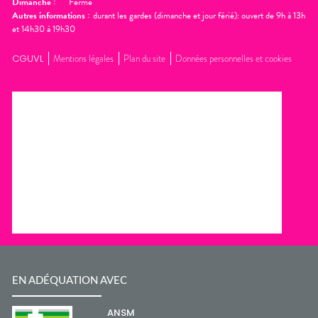
Dimanche
:
Fermé
Autres informations :
durant les gardes (dimanche et jour férié): ouvert de 9h à 13h
et 14h30 à 19h30
CGUVL
Mentions légales
Plan du site
Données personnelles et cookies
EN ADÉQUATION AVEC
ANSM