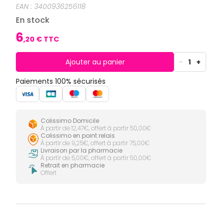
CIRCULATION
Toux
Sprays
EAN :
3400936256118
Bains de
grasses
Jambes
bouche
En stock
lourdes
Toux
Gencives
sèches
6
,
20
€ TTC
Hygiène
bucco-
dentaire
Ajouter au panier
-
1
+
Paiements 100% sécurisés
Colissimo Domicile
À partir de 12,47€, offert à partir 50,00€
Colissimo en point relais
À partir de 9,25€, offert à partir 75,00€
Livraison par la pharmacie
À partir de 5,00€, offert à partir 50,00€
Retrait en pharmacie
Offert