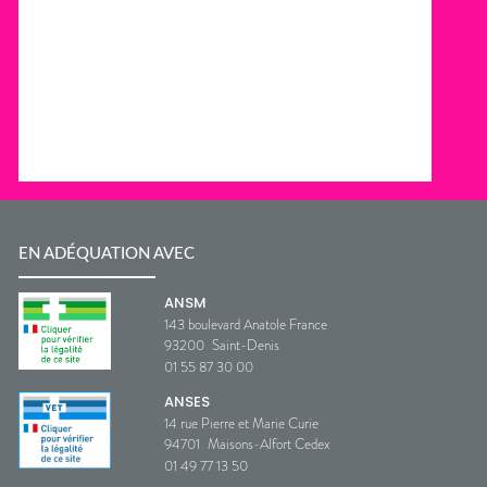
EN ADÉQUATION AVEC
ANSM
143 boulevard Anatole France
93200
Saint-Denis
01 55 87 30 00
ANSES
14 rue Pierre et Marie Curie
94701
Maisons-Alfort Cedex
01 49 77 13 50