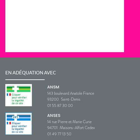
EN ADÉQUATION AVEC
ANSM
143 boulevard Anatole France
93200
Saint-Denis
01 55 87 30 00
ANSES
14 rue Pierre et Marie Curie
94701
Maisons-Alfort Cedex
01 49 77 13 50