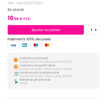
CIRCULATION
Toux
Sprays
EAN :
3400936273955
Bains de
grasses
Jambes
bouche
En stock
lourdes
Toux
Gencives
sèches
10
,
95
€ TTC
Hygiène
bucco-
dentaire
Ajouter au panier
-
1
+
Paiements 100% sécurisés
Colissimo Domicile
À partir de 12,47€, offert à partir 50,00€
Colissimo en point relais
À partir de 9,25€, offert à partir 75,00€
Livraison par la pharmacie
À partir de 5,00€, offert à partir 50,00€
Retrait en pharmacie
Offert