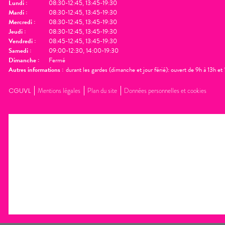
Lundi
:
08:30-12:45, 13:45-19:30
Mardi
:
08:30-12:45, 13:45-19:30
Mercredi
:
08:30-12:45, 13:45-19:30
Jeudi
:
08:30-12:45, 13:45-19:30
Vendredi
:
08:45-12:45, 13:45-19:30
Samedi
:
09:00-12:30, 14:00-19:30
Dimanche
:
Fermé
Autres informations :
durant les gardes (dimanche et jour férié): ouvert de 9h à 13h e
CGUVL
Mentions légales
Plan du site
Données personnelles et cookies