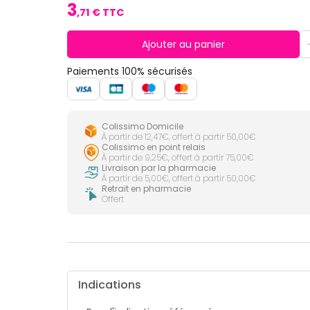
CIRCULATION
Toux
3
Sprays
Bains de
,
71
€ TTC
grasses
Jambes
bouche
lourdes
Toux
Gencives
sèches
Ajouter au panier
Hygiène
bucco-
Paiements 100% sécurisés
dentaire
Colissimo Domicile
À partir de 12,47€, offert à partir 50,00€
Colissimo en point relais
À partir de 9,25€, offert à partir 75,00€
Livraison par la pharmacie
À partir de 5,00€, offert à partir 50,00€
Retrait en pharmacie
Offert
Indications