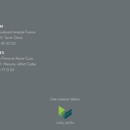
SM
oulevard Anatole France
00
Saint-Denis
5 87 30 00
ES
e Pierre et Marie Curie
1
Maisons-Alfort Cedex
 77 13 50
Une création Valwin