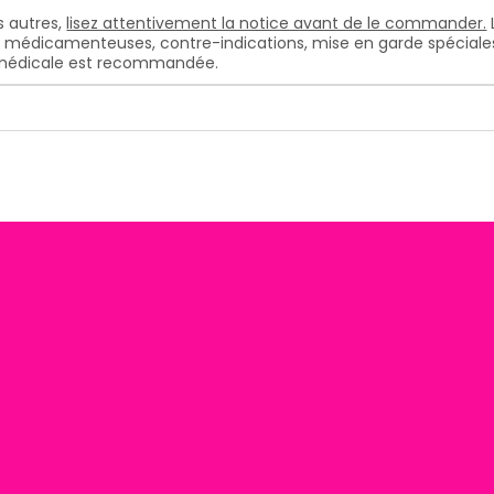
 autres,
lisez attentivement la notice avant de le commander.
s médicamenteuses, contre-indications, mise en garde spéciales, e
n médicale est recommandée.