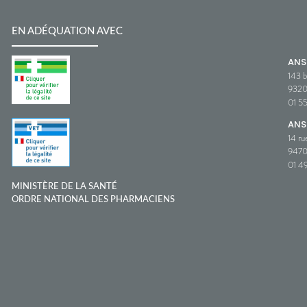
EN ADÉQUATION AVEC
AN
143 b
932
01 5
ANS
14 ru
9470
01 49
MINISTÈRE DE LA SANTÉ
ORDRE NATIONAL DES PHARMACIENS