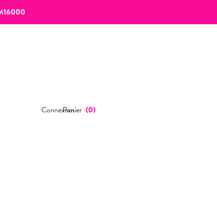
M16000
Connexion
Panier
(
0
)