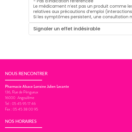
- Pas d'indication référencée
Le médicament n’est pas un produit comme les
relatives aux précautions d’emploi (interaction
Si les symptômes persistent, une consultatio
Signaler un effet indésirable
NOUS RENCONTRER
Pharmacie Alsace Lorraine Julien Lecante
136, Rue de Périgueux
16000
Angoulême
Tel :
05 45 95 17 46
Fax :
05 45 38 00 95
NOS HORAIRES