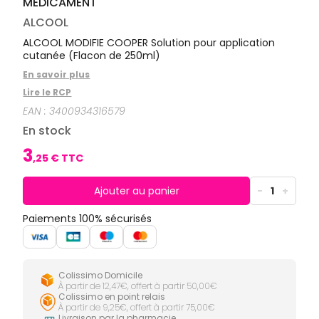
MÉDICAMENT
CIRCULATION
Toux
Sprays
Bains de
grasses
Jambes
bouche
ALCOOL
lourdes
Toux
Gencives
sèches
ALCOOL MODIFIE COOPER Solution pour application
cutanée (Flacon de 250ml)
Hygiène
bucco-
En savoir plus
dentaire
Lire le RCP
EAN :
3400934316579
En stock
3
,
25
€ TTC
Ajouter au panier
-
1
+
Paiements 100% sécurisés
Colissimo Domicile
À partir de 12,47€, offert à partir 50,00€
Colissimo en point relais
À partir de 9,25€, offert à partir 75,00€
Livraison par la pharmacie