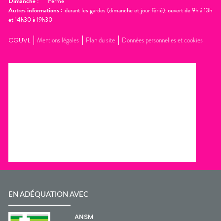
Dimanche
:
Fermé
Autres informations :
durant les gardes (dimanche et jour férié): ouvert de 9h à 13h
et 14h30 à 19h30
CGUVL
Mentions légales
Plan du site
Données personnelles et cookies
EN ADÉQUATION AVEC
ANSM