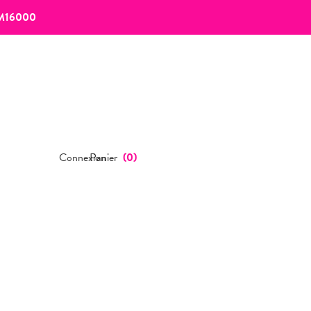
M16000
Connexion
Panier
(
0
)