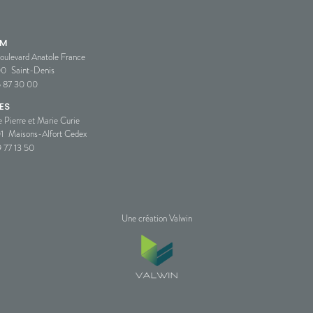
SM
oulevard Anatole France
00
Saint-Denis
5 87 30 00
ES
e Pierre et Marie Curie
1
Maisons-Alfort Cedex
 77 13 50
Une création Valwin