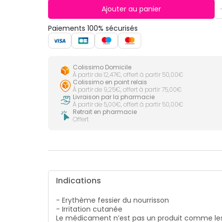
CIRCULATION
Toux
Sprays
Bains de
Ajouter au panier
grasses
Jambes
bouche
lourdes
Toux
Gencives
Paiements 100% sécurisés
sèches
Hygiène
bucco-
dentaire
Colissimo Domicile
À partir de 12,47€, offert à partir 50,00€
Colissimo en point relais
À partir de 9,25€, offert à partir 75,00€
Livraison par la pharmacie
À partir de 5,00€, offert à partir 50,00€
Retrait en pharmacie
Offert
Indications
- Erythème fessier du nourrisson
- Irritation cutanée
Le médicament n’est pas un produit comme les