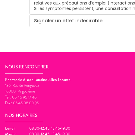
relatives aux précautions d’emploi (interaction
Si les symptômes persistent, une consultatio
Signaler un effet indésirable
NOUS RENCONTRER
Pharmacie Alsace Lorraine Julien Lecante
136, Rue de Périgueux
16000
Angoulême
Tel :
05 45 95 17 46
Fax :
05 45 38 00 95
NOS HORAIRES
Lundi
:
08:30-12:45, 13:45-19:30
Mardi
:
08:30-12:45, 13:45-19:30