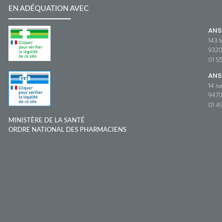
EN ADÉQUATION AVEC
AN
143 b
932
01 5
ANS
14 ru
9470
01 49
MINISTÈRE DE LA SANTÉ
ORDRE NATIONAL DES PHARMACIENS