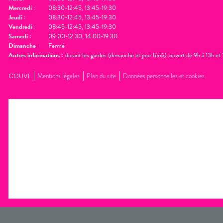
Mercredi
:
08:30-12:45, 13:45-19:30
Jeudi
:
08:30-12:45, 13:45-19:30
Vendredi
:
08:45-12:45, 13:45-19:30
Samedi
:
09:00-12:30, 14:00-19:30
Dimanche
:
Fermé
Autres informations :
durant les gardes (dimanche et jour férié): ouvert de 9h à 13h e
CGUVL
Mentions légales
Plan du site
Données personnelles et cookies