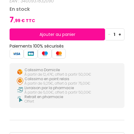
EAN :
3400937832090
CIRCULATION
Toux
Sprays
Bains de
grasses
En stock
Jambes
bouche
lourdes
Toux
Gencives
7
sèches
,
99
€ TTC
Hygiène
bucco-
dentaire
Ajouter au panier
-
1
+
Paiements 100% sécurisés
Colissimo Domicile
À partir de 12,47€, offert à partir 50,00€
Colissimo en point relais
À partir de 9,25€, offert à partir 75,00€
Livraison par la pharmacie
À partir de 5,00€, offert à partir 50,00€
Retrait en pharmacie
Offert