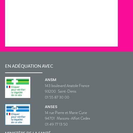
EN ADÉQUATION AVEC
ANSM
143 boulevard Anatole France
93200
Saint-Denis
01 55 87 30 00
ANSES
14 rue Pierre et Marie Curie
94701
Maisons-Alfort Cedex
01 49 77 13 50