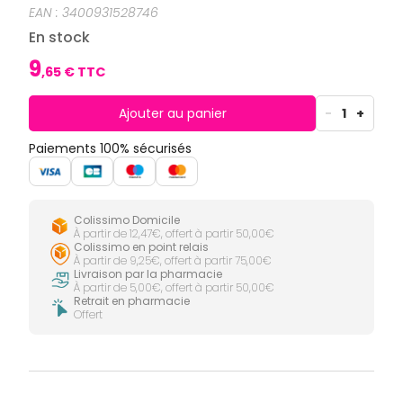
CIRCULATION
Toux
Sprays
EAN :
3400931528746
Bains de
grasses
Jambes
bouche
En stock
lourdes
Toux
Gencives
sèches
9
,
65
€ TTC
Hygiène
bucco-
dentaire
Ajouter au panier
-
1
+
Paiements 100% sécurisés
Colissimo Domicile
À partir de 12,47€, offert à partir 50,00€
Colissimo en point relais
À partir de 9,25€, offert à partir 75,00€
Livraison par la pharmacie
À partir de 5,00€, offert à partir 50,00€
Retrait en pharmacie
Offert