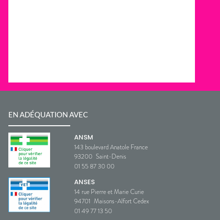
EN ADÉQUATION AVEC
ANSM
143 boulevard Anatole France
93200
Saint-Denis
01 55 87 30 00
ANSES
14 rue Pierre et Marie Curie
94701
Maisons-Alfort Cedex
01 49 77 13 50