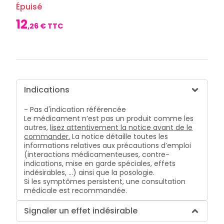
CIRCULATION
Toux
Sprays
Épuisé
Bains de
grasses
Jambes
bouche
12
lourdes
Toux
,
26
€ TTC
Gencives
sèches
Hygiène
bucco-
dentaire
Indications
- Pas d'indication référencée
Le médicament n’est pas un produit comme les
autres,
lisez attentivement la notice avant de le
commander.
La notice détaille toutes les
informations relatives aux précautions d’emploi
(interactions médicamenteuses, contre-
indications, mise en garde spéciales, effets
indésirables, …) ainsi que la posologie.
Si les symptômes persistent, une consultation
médicale est recommandée.
Signaler un effet indésirable