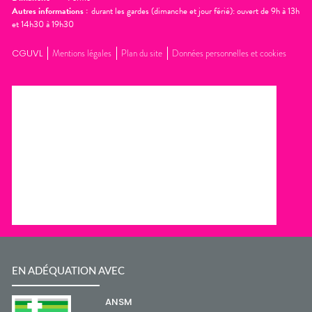
Autres informations :
durant les gardes (dimanche et jour férié): ouvert de 9h à 13h
et 14h30 à 19h30
CGUVL
Mentions légales
Plan du site
Données personnelles et cookies
EN ADÉQUATION AVEC
ANSM