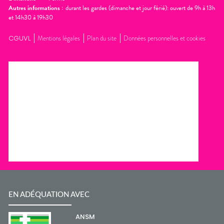
Autres informations :
durant les gardes (dimanche et jour férié): ouvert de 9h à 13h
et 14h30 à 19h30
CGUVL
Mentions légales
Plan du site
Données personnelles et cookies
EN ADÉQUATION AVEC
ANSM