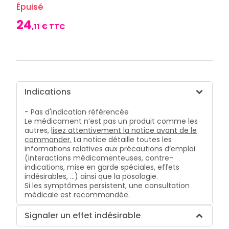
CIRCULATION
Toux
Sprays
Épuisé
Bains de
grasses
Jambes
bouche
24
lourdes
Toux
,
11
€ TTC
Gencives
sèches
Hygiène
bucco-
dentaire
Indications
- Pas d'indication référencée
Le médicament n’est pas un produit comme les
autres,
lisez attentivement la notice avant de le
commander.
La notice détaille toutes les
informations relatives aux précautions d’emploi
(interactions médicamenteuses, contre-
indications, mise en garde spéciales, effets
indésirables, …) ainsi que la posologie.
Si les symptômes persistent, une consultation
médicale est recommandée.
Signaler un effet indésirable