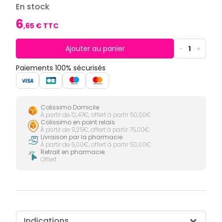
CIRCULATION
Toux
Sprays
En stock
Bains de
grasses
Jambes
bouche
6
lourdes
Toux
,
65
€ TTC
Gencives
sèches
Hygiène
bucco-
Ajouter au panier
-
1
+
dentaire
Paiements 100% sécurisés
Colissimo Domicile
À partir de 12,47€, offert à partir 50,00€
Colissimo en point relais
À partir de 9,25€, offert à partir 75,00€
Livraison par la pharmacie
À partir de 5,00€, offert à partir 50,00€
Retrait en pharmacie
Offert
Indications