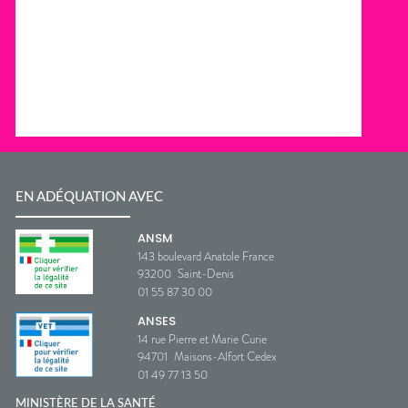
EN ADÉQUATION AVEC
ANSM
143 boulevard Anatole France
93200
Saint-Denis
01 55 87 30 00
ANSES
14 rue Pierre et Marie Curie
94701
Maisons-Alfort Cedex
01 49 77 13 50
MINISTÈRE DE LA SANTÉ