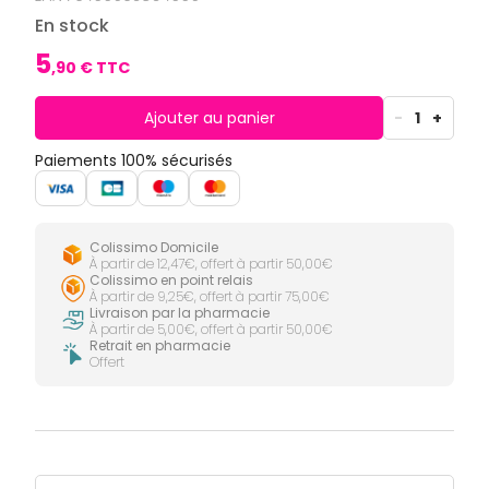
CIRCULATION
Toux
Sprays
Bains de
grasses
En stock
Jambes
bouche
lourdes
Toux
5
Gencives
sèches
,
90
€ TTC
Hygiène
bucco-
Ajouter au panier
-
1
+
dentaire
Paiements 100% sécurisés
Colissimo Domicile
À partir de 12,47€, offert à partir 50,00€
Colissimo en point relais
À partir de 9,25€, offert à partir 75,00€
Livraison par la pharmacie
À partir de 5,00€, offert à partir 50,00€
Retrait en pharmacie
Offert