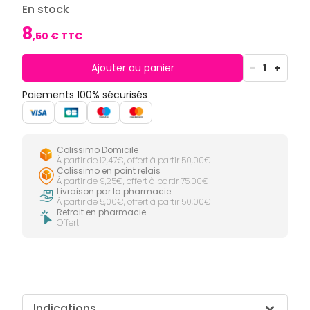
CIRCULATION
Toux
Sprays
En stock
Bains de
grasses
Jambes
bouche
8
lourdes
Toux
,
50
€ TTC
Gencives
sèches
Hygiène
bucco-
Ajouter au panier
-
1
+
dentaire
Paiements 100% sécurisés
Colissimo Domicile
À partir de 12,47€, offert à partir 50,00€
Colissimo en point relais
À partir de 9,25€, offert à partir 75,00€
Livraison par la pharmacie
À partir de 5,00€, offert à partir 50,00€
Retrait en pharmacie
Offert
Indications