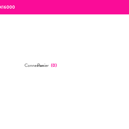
M16000
Connexion
Panier
(
0
)