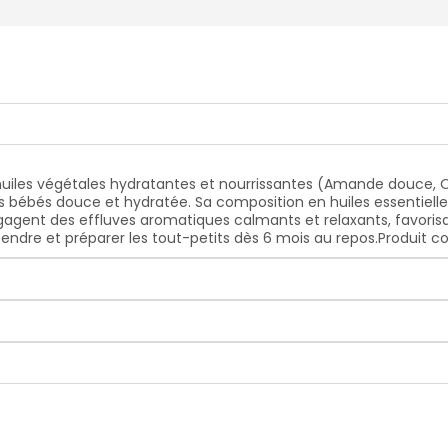
huiles végétales hydratantes et nourrissantes (Amande douce, 
s bébés douce et hydratée. Sa composition en huiles essentielle
gagent des effluves aromatiques calmants et relaxants, favorisa
ndre et préparer les tout-petits dès 6 mois au repos.Produit c