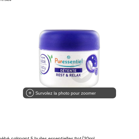
Survolez la photo pour zoomer
bé calmant 5 huiles essentielles Pot/30ml