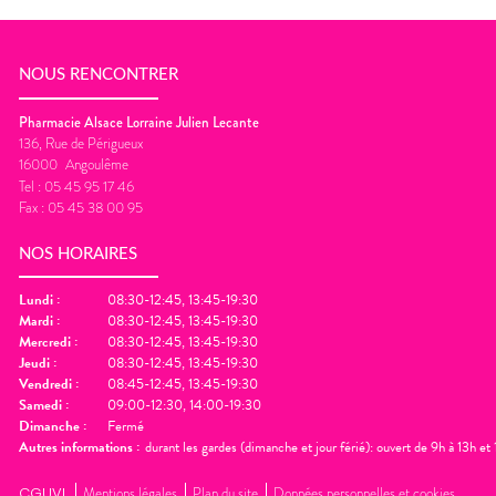
NOUS RENCONTRER
Pharmacie Alsace Lorraine Julien Lecante
136, Rue de Périgueux
16000
Angoulême
Tel :
05 45 95 17 46
Fax :
05 45 38 00 95
NOS HORAIRES
Lundi
:
08:30-12:45, 13:45-19:30
Mardi
:
08:30-12:45, 13:45-19:30
Mercredi
:
08:30-12:45, 13:45-19:30
Jeudi
:
08:30-12:45, 13:45-19:30
Vendredi
:
08:45-12:45, 13:45-19:30
Samedi
:
09:00-12:30, 14:00-19:30
Dimanche
:
Fermé
Autres informations :
durant les gardes (dimanche et jour férié): ouvert de 9h à 13h e
CGUVL
Mentions légales
Plan du site
Données personnelles et cookies