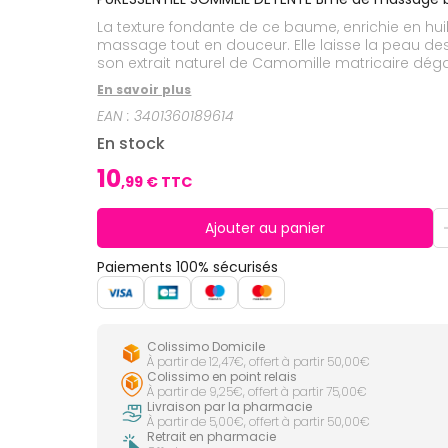
CIRCULATION
Toux
Sprays
Bains de
grasses
La texture fondante de ce baume, enrichie en hu
Jambes
bouche
lourdes
Toux
massage tout en douceur. Elle laisse la peau des
Gencives
sèches
son extrait naturel de Camomille matricaire déga
Ce baume de massage est idéal pour détendre et
Hygiène
En savoir plus
bucco-
dentaire
EAN :
3401360189614
En stock
10
,
99
€ TTC
Ajouter au panier
Paiements 100% sécurisés
Colissimo Domicile
À partir de 12,47€, offert à partir 50,00€
Colissimo en point relais
À partir de 9,25€, offert à partir 75,00€
Livraison par la pharmacie
À partir de 5,00€, offert à partir 50,00€
Retrait en pharmacie