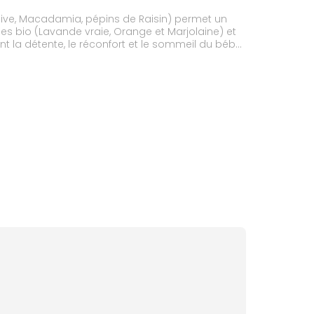
live, Macadamia, pépins de Raisin) permet un
es bio (Lavande vraie, Orange et Marjolaine) et
t la détente, le réconfort et le sommeil du bébé.
ique issu de l'aromathérapie