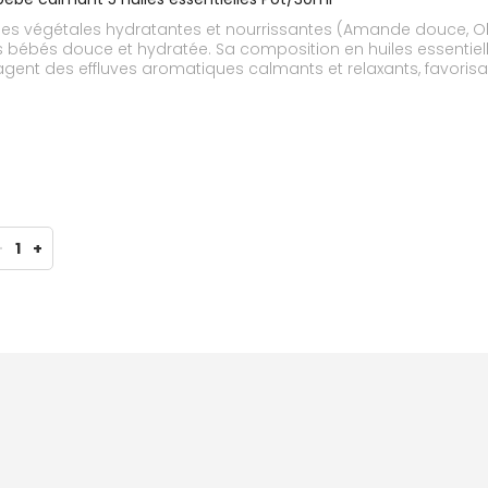
iles végétales hydratantes et nourrissantes (Amande douce, O
 bébés douce et hydratée. Sa composition en huiles essentiell
gent des effluves aromatiques calmants et relaxants, favorisan
 préparer les tout-petits dès 6 mois au repos.Produit cosmét
-
1
+