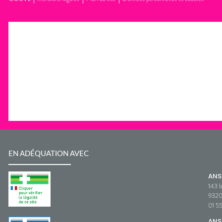
EN ADÉQUATION AVEC
AN
143 b
932
01 5
ANS