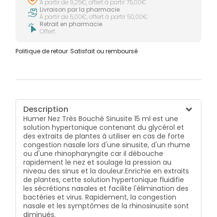
À partir de 9,25€, offert à partir 75,00€
Livraison par la pharmacie
À partir de 5,00€, offert à partir 50,00€
Retrait en pharmacie
Offert
Politique de retour
Satisfait ou remboursé
Description
Humer Nez Très Bouché Sinusite 15 ml est une
solution hypertonique contenant du glycérol et
des extraits de plantes à utiliser en cas de forte
congestion nasale lors d'une sinusite, d'un rhume
ou d'une rhinopharyngite car il débouche
rapidement le nez et soulage la pression au
niveau des sinus et la douleur.Enrichie en extraits
de plantes, cette solution hypertonique fluidifie
les sécrétions nasales et facilite l'élimination des
bactéries et virus. Rapidement, la congestion
nasale et les symptômes de la rhinosinusite sont
diminués.