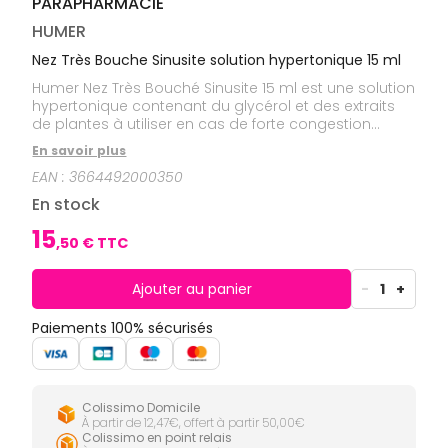
PARAPHARMACIE
CIRCULATION
Toux
Sprays
Bains de
grasses
Jambes
bouche
HUMER
lourdes
Toux
Gencives
sèches
Nez Très Bouche Sinusite solution hypertonique 15 ml
Hygiène
Humer Nez Très Bouché Sinusite 15 ml est une solution
bucco-
hypertonique contenant du glycérol et des extraits
dentaire
de plantes à utiliser en cas de forte congestion
nasale lors d'une sinusite, d'un rhume ou d'une
En savoir plus
rhinopharyngite car il débouche rapidement le nez et
EAN :
3664492000350
soulage la pression au niveau des sinus et la
douleur.Enrichie en extraits de plantes, cette solution
En stock
hypertonique fluidifie les sécrétions nasales et facilite
l'élimination des bactéries et virus. Rapidement, la
15
,
50
€ TTC
congestion nasale et les symptômes de la
rhinosinusite sont diminués.
Ajouter au panier
-
1
+
Paiements 100% sécurisés
Colissimo Domicile
À partir de 12,47€, offert à partir 50,00€
Colissimo en point relais