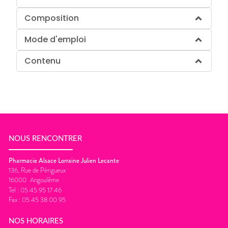
Composition
Mode d'emploi
Contenu
NOUS RENCONTRER
Pharmacie Alsace Lorraine Julien Lecante
136, Rue de Périgueux
16000
Angoulême
Tel :
05 45 95 17 46
Fax :
05 45 38 00 95
NOS HORAIRES