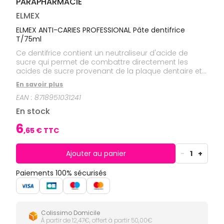
PARAPHARMACIE
CIRCULATION
Toux
Sprays
Bains de
grasses
Jambes
bouche
ELMEX
lourdes
Toux
Gencives
sèches
ELMEX ANTI-CARIES PROFESSIONAL Pâte dentifrice
T/75ml
Hygiène
bucco-
Ce dentifrice contient un neutraliseur d'acide de
dentaire
sucre qui permet de combattre directement les
acides de sucre provenant de la plaque dentaire et
qui causent de nombreuses caries. Il contient
En savoir plus
également du fluorure et du calcium, qui, combinés
EAN :
8718951031241
reminéralisent les dents et les rendent plus fortes.
Cliniquement prouvé.
En stock
6
,
65
€ TTC
Ajouter au panier
-
1
+
Paiements 100% sécurisés
Colissimo Domicile
À partir de 12,47€, offert à partir 50,00€