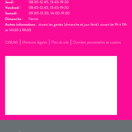
Jeudi
:
08:30-12:45, 13:45-19:30
Vendredi
:
08:45-12:45, 13:45-19:30
Samedi
:
09:00-12:30, 14:00-19:30
Dimanche
:
Fermé
Autres informations :
durant les gardes (dimanche et jour férié): ouvert de 9h à 13h
et 14h30 à 19h30
CGUVL
Mentions légales
Plan du site
Données personnelles et cookies