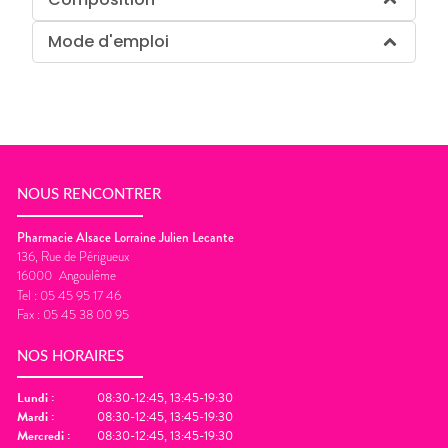
Mode d'emploi
NOUS RENCONTRER
Pharmacie Alsace Lorraine Julien Lecante
136, Rue de Périgueux
16000
Angoulême
Tel :
05 45 95 17 46
Fax :
05 45 38 00 95
NOS HORAIRES
Lundi
:
08:30-12:45, 13:45-19:30
Mardi
:
08:30-12:45, 13:45-19:30
Mercredi
:
08:30-12:45, 13:45-19:30