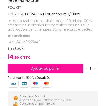
PARAPHARMACIE
CIRCULATION
Toux
Sprays
Bains de
grasses
Jambes
bouche
POUXIT
lourdes
Toux
Gencives
sèches
POUXIT XF EXTRA FORT Lot antipoux Fl/100ml
Hygiène
La lotion Anti-Poux Pouxit XF Lotion 100 ml est 100 %
bucco-
efficace pour éliminer les parasites en une seule
dentaire
application de 15 minutes. Sans insecticide, cette
lotion est douce et convient aux adultes et aux
En savoir plus
enfants des 6 mois.
EAN :
3401596695491
En stock
14
,
90
€ TTC
Ajouter au panier
-
1
+
Paiements 100% sécurisés
Colissimo Domicile
À partir de 12,47€, offert à partir 50,00€
Colissimo en point relais