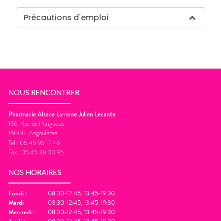
Précautions d'emploi
NOUS RENCONTRER
Pharmacie Alsace Lorraine Julien Lecante
136, Rue de Périgueux
16000
Angoulême
Tel :
05 45 95 17 46
Fax :
05 45 38 00 95
NOS HORAIRES
Lundi
:
08:30-12:45, 13:45-19:30
Mardi
:
08:30-12:45, 13:45-19:30
Mercredi
:
08:30-12:45, 13:45-19:30