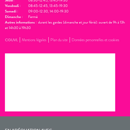
Jeudi
:
08:30-12:45, 13:45-19:30
Vendredi
:
08:45-12:45, 13:45-19:30
Samedi
:
09:00-12:30, 14:00-19:30
Dimanche
:
Fermé
Autres informations :
durant les gardes (dimanche et jour férié): ouvert de 9h à 13h
et 14h30 à 19h30
CGUVL
Mentions légales
Plan du site
Données personnelles et cookies