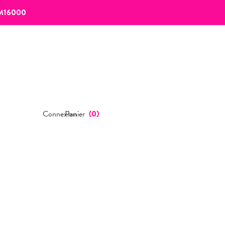
M16000
Connexion
Panier
(
0
)