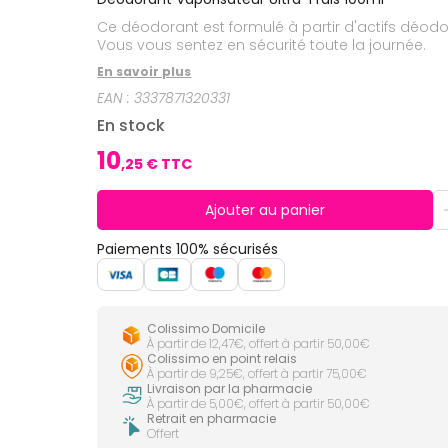
CIRCULATION
Toux
Sprays
Bains de
grasses
Ce déodorant est formulé à partir d'actifs déodo
Jambes
bouche
lourdes
Toux
Vous vous sentez en sécurité toute la journée.
Gencives
sèches
En savoir plus
Hygiène
bucco-
EAN :
3337871320331
dentaire
En stock
10
,
25
€ TTC
Ajouter au panier
Paiements 100% sécurisés
Colissimo Domicile
À partir de 12,47€, offert à partir 50,00€
Colissimo en point relais
À partir de 9,25€, offert à partir 75,00€
Livraison par la pharmacie
À partir de 5,00€, offert à partir 50,00€
Retrait en pharmacie
Offert