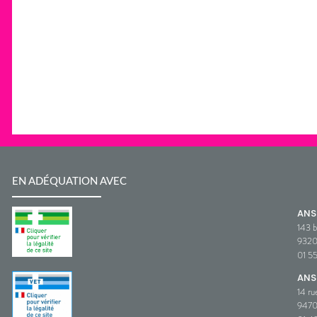
EN ADÉQUATION AVEC
AN
143 b
932
01 5
ANS
14 ru
9470