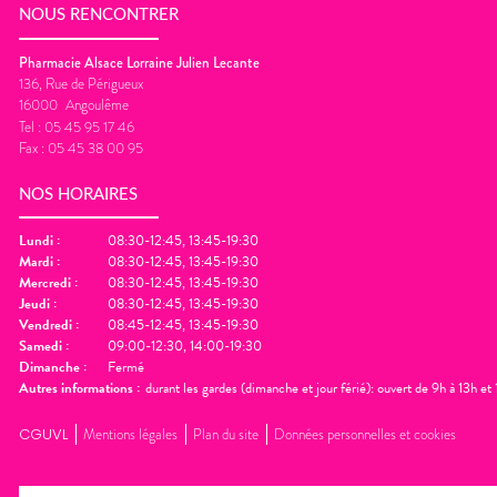
NOUS RENCONTRER
Pharmacie Alsace Lorraine Julien Lecante
136, Rue de Périgueux
16000
Angoulême
Tel :
05 45 95 17 46
Fax :
05 45 38 00 95
NOS HORAIRES
Lundi
:
08:30-12:45, 13:45-19:30
Mardi
:
08:30-12:45, 13:45-19:30
Mercredi
:
08:30-12:45, 13:45-19:30
Jeudi
:
08:30-12:45, 13:45-19:30
Vendredi
:
08:45-12:45, 13:45-19:30
Samedi
:
09:00-12:30, 14:00-19:30
Dimanche
:
Fermé
Autres informations :
durant les gardes (dimanche et jour férié): ouvert de 9h à 13h e
CGUVL
Mentions légales
Plan du site
Données personnelles et cookies