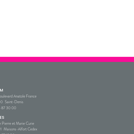
SM
oulevard Anatole France
00
Saint-Denis
5 87 30 00
ES
e Pierre et Marie Curie
1
Maisons-Alfort Cedex