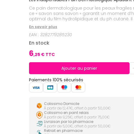
CIRCULATION
Toux
Sprays
Bains de
grasses
Ce pain dermatologique pour les peaux fragiles n
Jambes
bouche
lourdes
Toux
ce « savon sans savon » garantit un moment d’hyg
Gencives
sèches
optimal du film hydrolipidique et du ph cutané.
adoucissant et apaisant. Cet actif végétal exclusi
Hygiène
En savoir plus
bucco-
parfum, le pain dermatologique convient à toute
dentaire
EAN :
3282779285230
En stock
6
,
25
€ TTC
Ajouter au panier
Paiements 100% sécurisés
Colissimo Domicile
À partir de 12,47€, offert à partir 50,00€
Colissimo en point relais
À partir de 9,25€, offert à partir 75,00€
Livraison par la pharmacie
À partir de 5,00€, offert à partir 50,00€
Retrait en pharmacie