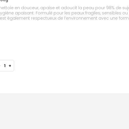
ettoie en douceur, apaise et adoucit la peau pour 98% de sujets
iène apaisant. Formulé pour les peaux fragiles, sensibles ou r
 Il est également respectueux de l’environnement avec une fo
f est issu de l’agriculture biologique, cultivé localement dans l
 la famille et est d’ailleurs recommandé depuis plus de 20 a
-
1
+