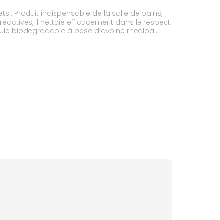
¹. Produit indispensable de la salle de bains,
éactives, il nettoie efficacement dans le respect
rmule biodegradable à base d’avoine rhealba
e sud ouest de la france. Sécuritaire et sans
ns par des dermatologues.