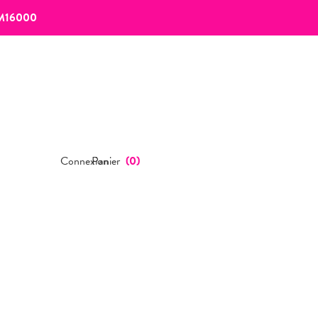
M16000
Connexion
Panier
(
0
)