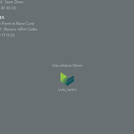
00
Saint-Denis
5 87 30 00
ES
e Pierre et Marie Curie
1
Maisons-Alfort Cedex
 77 13 50
Une création Valwin