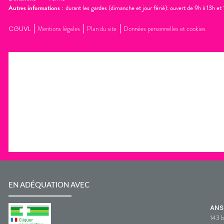
Autres informations :
durant les gardes (dimanche et jour férié): ouvert de 9h à 13h e
CGUVL
Mentions légales
Plan du site
Données personnelles et cookies
EN ADÉQUATION AVEC
AN
143 b