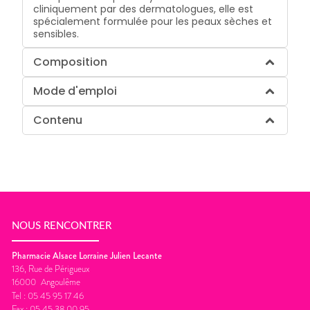
cliniquement par des dermatologues, elle est
spécialement formulée pour les peaux sèches et
sensibles.
Composition
Mode d'emploi
Contenu
NOUS RENCONTRER
Pharmacie Alsace Lorraine Julien Lecante
136, Rue de Périgueux
16000
Angoulême
Tel :
05 45 95 17 46
Fax :
05 45 38 00 95