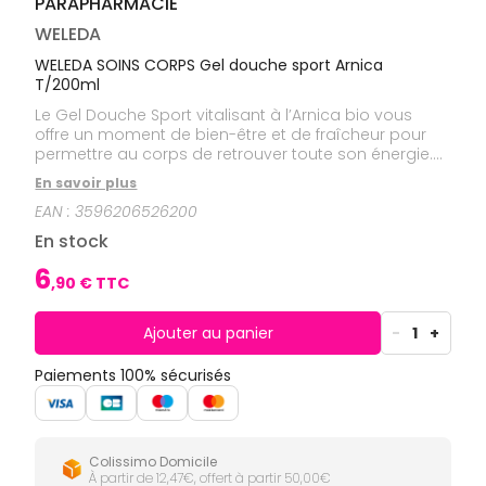
PARAPHARMACIE
CIRCULATION
Toux
Sprays
Bains de
grasses
Jambes
bouche
WELEDA
lourdes
Toux
Gencives
sèches
WELEDA SOINS CORPS Gel douche sport Arnica
T/200ml
Hygiène
bucco-
Le Gel Douche Sport vitalisant à l’Arnica bio vous
dentaire
offre un moment de bien-être et de fraîcheur pour
permettre au corps de retrouver toute son énergie.
Ce Gel Douche est composé d’une base lavante
En savoir plus
végétale douce qui préserve l’hydratation naturelle
EAN :
3596206526200
de la peau.
En stock
6
,
90
€ TTC
Ajouter au panier
-
1
+
Paiements 100% sécurisés
Colissimo Domicile
À partir de 12,47€, offert à partir 50,00€