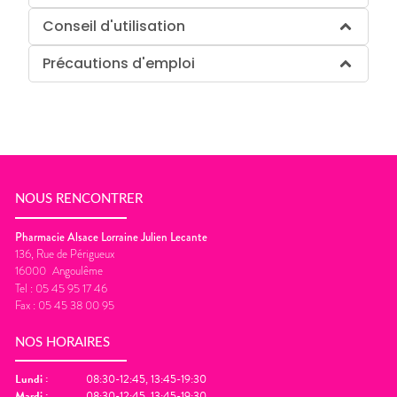
Conseil d'utilisation
Précautions d'emploi
NOUS RENCONTRER
Pharmacie Alsace Lorraine Julien Lecante
136, Rue de Périgueux
16000
Angoulême
Tel :
05 45 95 17 46
Fax :
05 45 38 00 95
NOS HORAIRES
Lundi
:
08:30-12:45, 13:45-19:30
Mardi
:
08:30-12:45, 13:45-19:30