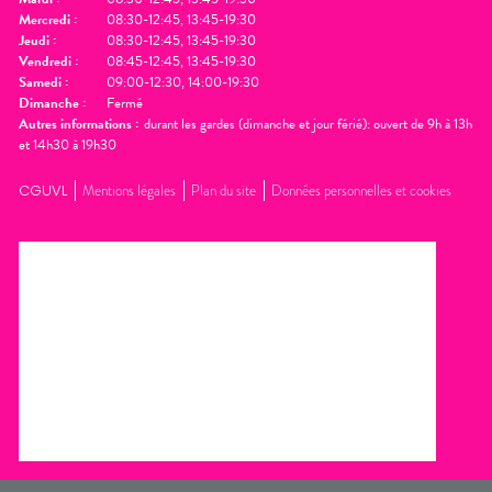
Mercredi
:
08:30-12:45, 13:45-19:30
Jeudi
:
08:30-12:45, 13:45-19:30
Vendredi
:
08:45-12:45, 13:45-19:30
Samedi
:
09:00-12:30, 14:00-19:30
Dimanche
:
Fermé
Autres informations :
durant les gardes (dimanche et jour férié): ouvert de 9h à 13h
et 14h30 à 19h30
CGUVL
Mentions légales
Plan du site
Données personnelles et cookies